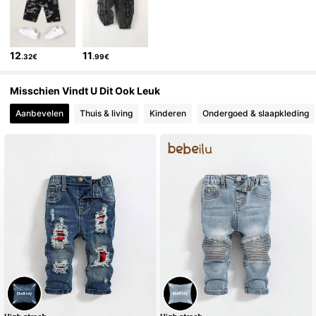
427K Volgers
4.90
12
11
.32€
.99€
427K Volgers
4.90
Misschien Vindt U Dit Ook Leuk
427K Volgers
4.90
Aanbevelen
Thuis & living
Kinderen
Ondergoed & slaapkleding
427K Volgers
4.90
427K Volgers
4.90
427K Volgers
4.90
427K Volgers
4.90