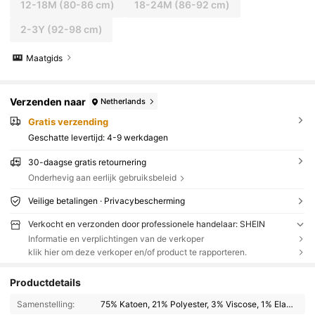
12-18M
(80-86 cm)
18-24M
(86-92 cm)
2-3Y
(92-98 cm)
Maatgids
Verzenden naar
Netherlands
Gratis verzending
Geschatte levertijd:
4-9 werkdagen
30-daagse gratis retournering
Onderhevig aan eerlijk gebruiksbeleid
Veilige betalingen · Privacybescherming
Verkocht en verzonden door professionele handelaar: SHEIN
Informatie en verplichtingen van de verkoper
klik hier om deze verkoper en/of product te rapporteren.
Productdetails
Samenstelling:
75% Katoen, 21% Polyester, 3% Viscose, 1% Elastaan