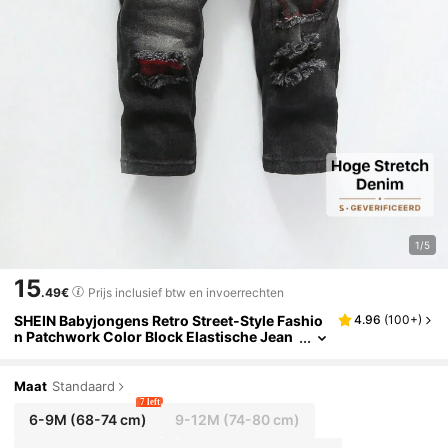
1/5
15
.49€
Prijs inclusief btw en invoerrechten
SHEIN Babyjongens Retro Street-Style Fashio
4.96
(
100+
)
n Patchwork Color Block Elastische Jean
s, Voor Kerstmis
Maat
Standaard
7 left
6-9M
(68-74 cm)
9-12M
(74-80 cm)