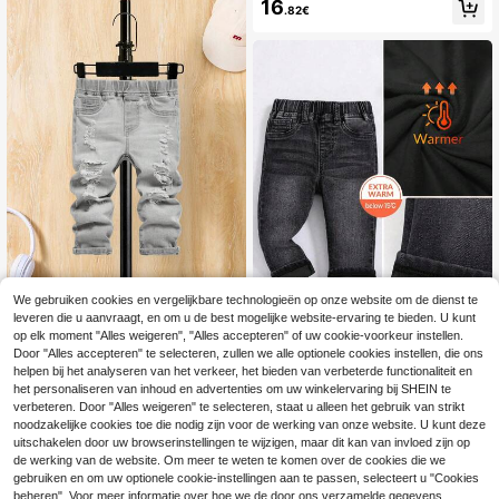
or dagelijks gebruik, streetwear, Ker
16
.82€
ket Loose Fit Denim Jeans, Casual
stmis, Nieuwjaar, Thanksgiving. Stijl
en Veelzijdige Babyjongenskleding
vol, winter.
voor Herfst/Winter
We gebruiken cookies en vergelijkbare technologieën op onze website om de dienst te
leveren die u aanvraagt, en om u de best mogelijke website-ervaring te bieden. U kunt
SHEIN Babyjongen lente/zomer eff
op elk moment "Alles weigeren", "Alles accepteren" of uw cookie-voorkeur instellen.
en gewassen denim jeans met zakk
4
37 over
Door "Alles accepteren" te selecteren, zullen we alle optionele cookies instellen, die ons
en en scheuren, zomerse baby jean
13
helpen bij het analyseren van het verkeer, het bieden van verbeterde functionaliteit en
SHEIN Babyjongens Basic Donkerbl
sbroek met scheuren
.17€
auwe Denim Thermische Gevoerde
het personaliseren van inhoud en advertenties om uw winkelervaring bij SHEIN te
16
.82€
-1%
16.99€
Elastische Skinny Broek, Herfst/Win
verbeteren. Door "Alles weigeren" te selecteren, staat u alleen het gebruik van strikt
ter
noodzakelijke cookies toe die nodig zijn voor de werking van onze website. U kunt deze
uitschakelen door uw browserinstellingen te wijzigen, maar dit kan van invloed zijn op
de werking van de website. Om meer te weten te komen over de cookies die we
gebruiken en om uw optionele cookie-instellingen aan te passen, selecteert u "Cookies
beheren". Voor meer informatie over hoe we de door ons verzamelde gegevens