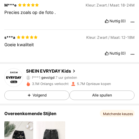
M***e
Kleur: Zwart / Maat: 18-24M
Precies
zoals
op
de
foto
.
Nuttig
(0)
s***a
Kleur: Zwart / Maat: 12-18M
Goeie
kwaliteit
Nuttig
(0)
427K Volgers
4.90
SHEIN EVRYDAY Kids
f***1
gevolgd
7 uur geleden
a***i
is aan het browsen
3.1M Onlangs verkocht
5.7M Opnieuw kopen
427K Volgers
4.90
Volgend
Alle spullen
427K Volgers
4.90
Overeenkomende Stijlen
Matchende keuzes
427K Volgers
4.90