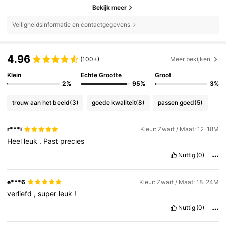
Bekijk meer
Veiligheidsinformatie en contactgegevens
4.96
(100+)
Meer bekijken
Klein
Echte Grootte
Groot
2%
95%
3%
trouw aan het beeld
(3)
goede kwaliteit
(8)
passen goed
(5)
r***i
Kleur: Zwart / Maat: 12-18M
Heel
leuk
.
Past
precies
Nuttig
(0)
e***6
Kleur: Zwart / Maat: 18-24M
verliefd
,
super
leuk
!
Nuttig
(0)