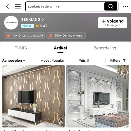
Zoeken in de winkel
SENXIANG
Volgend
1.1K Volgers
4.82
Verkoper
Productinformatie: Prijsopenbaring, Verkoop- en Voorraadgegevens.
1K+ Onlangs verkocht
100+ Opnieuw kopen
THUIS
Artikel
Beoordeling
Aanbevolen
Meest Populair
Prijs
Filteren