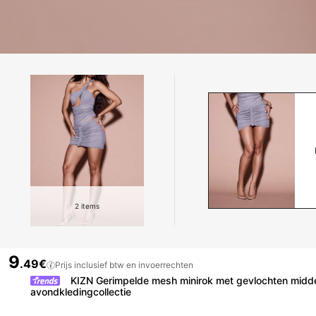
2
items
9
.49€
Prijs inclusief btw en invoerrechten
KIZN Gerimpelde mesh minirok met gevlochten midden
avondkledingcollectie