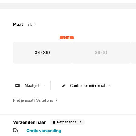
Maat
EU
10 left
34
(XS)
36
(S)
Maatgids
Controleer mijn maat
Niet je maat? Vertel ons
Verzenden naar
Netherlands
Gratis verzending