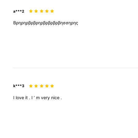
a***2
Βρηρηρβρβρηρβρβρβρβησσηρης
k***3
I
love
it
.
I
’
m
very
nice
.