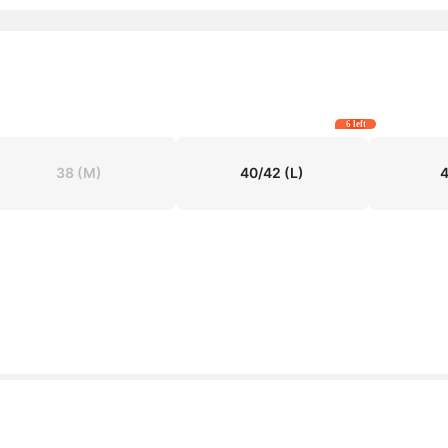
6 left
38
(M)
40/42
(L)