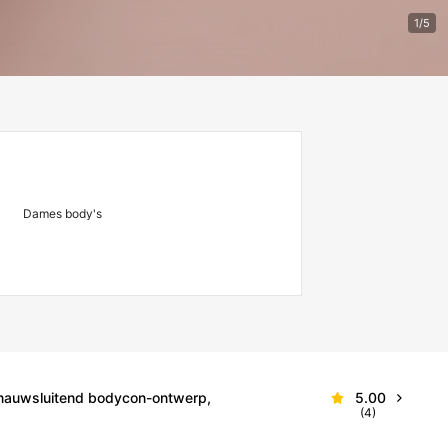
1/5
Dames body's
, nauwsluitend bodycon-ontwerp,
5.00
(4)