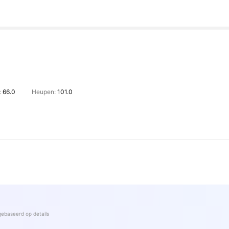
:
66.0
Heupen:
101.0
gebaseerd op details