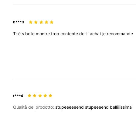
b***3
Tr
è
s
belle
montre
trop
contente
de
l
’
achat
je
recommande
t***4
Qualità del prodotto:
stupeeeeeend
stupeeeend
belliiiissima