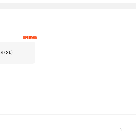
26 left
44
(XL)