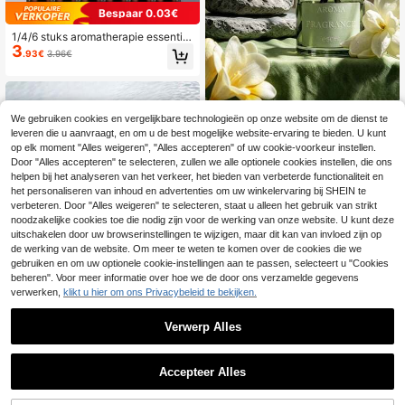
Bespaar 0.03€
1/4/6 stuks aromatherapie essentiël
3
e olie set, geurendiffuser, aromather
.93€
3.96€
apiekaars, aromatherapiebrander, di
ffusersteen, luchtbevochtiger, auto-
aromatherapie, thuis-aromatherapi
e, essentiële olie navulvloeistof
50ml Aromatherapie Essentiële Olie
We gebruiken cookies en vergelijkbare technologieën op onze website om de dienst te
Luchtverfrisser, Geurset, Geschikt v
25 over
leveren die u aanvraagt, en om u de best mogelijke website-ervaring te bieden. U kunt
oor Badkamer, Slaapkamer, Woonde
3
op elk moment "Alles weigeren", "Alles accepteren" of uw cookie-voorkeur instellen.
.18€
coratie, Langdurige Aroma. Geschik
Door "Alles accepteren" te selecteren, zullen we alle optionele cookies instellen, die ons
t voor Aromatherapie, Aroma Diffus
helpen bij het analyseren van het verkeer, het bieden van verbeterde functionaliteit en
er, Stressverlichting, Geschikt voor
Slaapkamer, Woonkamer, Badkame
het personaliseren van inhoud en advertenties om uw winkelervaring bij SHEIN te
r, Perfect voor Thanksgiving, Bruilof
verbeteren. Door "Alles weigeren" te selecteren, staat u alleen het gebruik van strikt
t, Nieuwjaar, Zomervakantie, Moed
noodzakelijke cookies toe die nodig zijn voor de werking van onze website. U kunt deze
erdag, Valentijnsdag, Muziekfestiva
uitschakelen door uw browserinstellingen te wijzigen, maar dit kan van invloed zijn op
l, Vaderdag, Afstuderen, Verjaardag,
de werking van de website. Om meer te weten te komen over de cookies die we
Terug naar School Decoratie
gebruiken en om uw optionele cookie-instellingen aan te passen, selecteert u "Cookies
beheren". Voor meer informatie over hoe we de door ons verzamelde gegevens
verwerken,
klikt u hier om ons Privacybeleid te bekijken.
Verwerp Alles
Bespaar 0.48€
1
1 stuk hoogwaardige geschenkset
0
31
met geurkaarsen, 100 ml rietverspr
.70€
-1%
32.18€
Accepteer Alles
eider, 150 ml geurspray, 100 g rookl
1 st. 50 ml heldere glazen rietdiffus
oze geurkaars. Een delicaat gesche
erfles met zwarte rietjes, langdurige
13 over
nk voor vrouwen, aromatherapieka