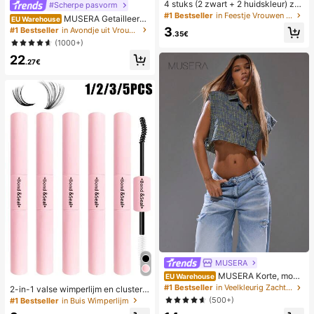
4 stuks (2 zwart + 2 huidskleur) zel
#Scherpe pasvorm
fklevende onzichtbare siliconen bh
#1 Bestseller
in Feestje Vrouwen Sticky BH
MUSERA Getailleerde
EU Warehouse
-pads, strapless en rugloos, verzam
shorts met lage taille voor de zome
3
#1 Bestseller
in Avondje uit Vrouwen Shorts
elende borstcups voor bruiloften, of
.35€
r, smart casual, elegant en schattig,
(1000+)
f-shoulder en bruidsmeisjesfeesten
perfect voor vakantie, werk, kantoo
22
r, herfst en lente.
.27€
MUSERA
MUSERA Korte, mou
EU Warehouse
wloze blouse met knoopjes en ruitj
#1 Bestseller
in Veelkleurig Zachte kantoorblouses
2-in-1 valse wimperlijm en clusterw
espatroon, streetwear, Y2K, coole
imperlijm, 1/2/3/5 stuks/verpakking,
(500+)
#1 Bestseller
in Buis Wimperlijm
meid, stad, terug naar school, elega
ultra sterk en langdurig, anti-uitval,