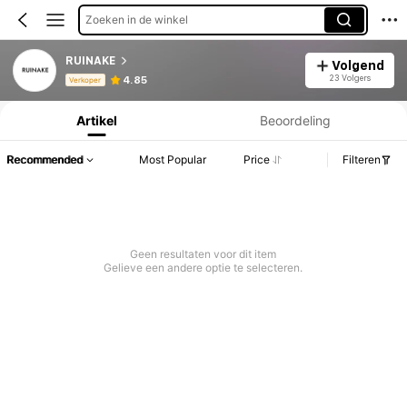
Zoeken in de winkel
RUINAKE
Volgend
Productinformatie: Prijsopenbaring, Verkoop- en Voorraadgegevens.
23 Volgers
4.85
Verkoper
Artikel
Beoordeling
Recommended
Most Popular
Price
Filteren
Geen resultaten voor dit item
Gelieve een andere optie te selecteren.