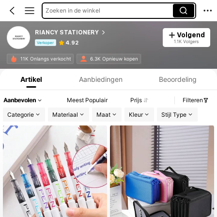
Zoeken in de winkel
RIANCY STATIONERY
Volgend
1.1K Volgers
4.92
Verkoper
Productinformatie: Prijsopenbaring, Verkoop- en Voorraadgegevens.
11K Onlangs verkocht
6.3K Opnieuw kopen
Artikel
Aanbiedingen
Beoordeling
Aanbevolen
Meest Populair
Prijs
Filteren
Categorie
Materiaal
Maat
Kleur
Stijl Type