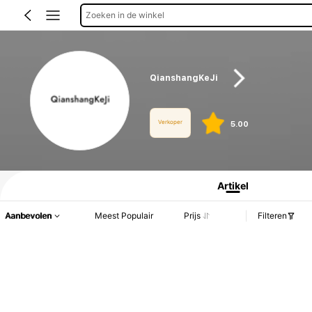
Zoeken in de winkel
QianshangKeJi
Verkoper
5.00
Productinformatie: Prijsopenbaring, Verkoop- en Voorraadgegevens.
Artikel
Aanbevolen
Meest Populair
Prijs
Filteren