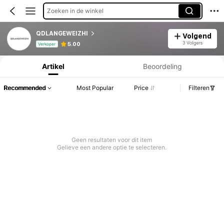
Zoeken in de winkel
QDLANGEWEIZHI
Volgend
Productinformatie: Prijsopenbaring, Verkoop- en Voorraadgegevens.
3 Volgers
5.00
Verkoper
Artikel
Beoordeling
Recommended
Most Popular
Price
Filteren
Geen resultaten voor dit item
Gelieve een andere optie te selecteren.