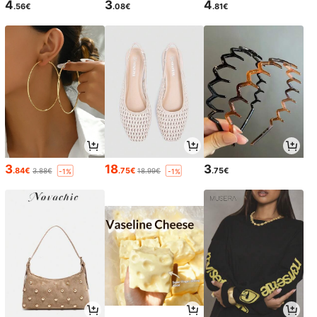
4
3
4
.56€
.08€
.81€
3
18
3
.84€
.75€
.75€
3.88€
18.99€
-1%
-1%