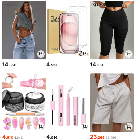
14
4
14
.35€
.52€
.35€
4
4
23
.61€
.01€
.26€
4.64€
23.49€