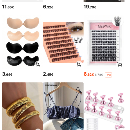
11
6
19
.60€
.32€
.79€
3
2
6
.64€
.45€
.62€
6.78€
-2%