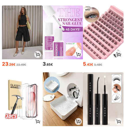
23
3
5
.26€
.65€
.43€
23.49€
5.48€