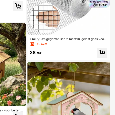
1 rol 5/10m gegalvaniseerd roestvrij gelast gaas voor
kippenhekken, zilverkleurig, flexibel, doe-het-zelf, tui
40 over
nplantensteun, kippengaas, kooischerm, dierenhek, tu
inbescherming, kippennet
28
.58€
k voor buiten,
de vogels, weer