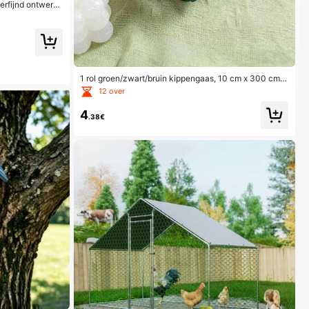
erfijnd ontwerp,
ateriaal, ideale
1 rol groen/zwart/bruin kippengaas, 10 cm x 300 cm k
ippengaas voor knutselprojecten, lichtgewicht zesho
12 over
ekig gaas voor bloemstukken, bruiloftsdecoratie
4
.38€