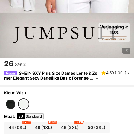
1/7
26
.23€
SHEIN SXY Plus Size Dames Lente & Zo
4.59
(
100+
)
mer Elegant Sexy Dagelijks Basic Forense
n Effen Kleur Mouwloos Asymmetrisch Mi
nimalistisch Verfijnd Mode
Kleur: Wit
Maat
:
EU
Standaard
15 left
19 left
19 left
44
(0XL)
46
(1XL)
48
(2XL)
50
(3XL)