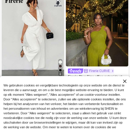
Nieuwjaar, Valentijn
Firerie CURVE
8
Firerie Plus Size effen gebreide stre
26
tch gestructureerde stof, asymmetri
.61€
-3%
27.49€
#Werksets
sch schouderknoopontwerp, rechte
We gebruiken cookies en vergelijkbare technologieën op onze website om de dienst te
Firerie Plus Plus Size
EU Warehouse
broekjumpsuit voor dames
leveren die u aanvraagt, en om u de best mogelijke website-ervaring te bieden. U kunt
30
dames zomerse elegante witte V-h
.99€
op elk moment "Alles weigeren", "Alles accepteren" of uw cookie-voorkeur instellen.
als vleermuismouw wijde pijpen jum
Door "Alles accepteren" te selecteren, zullen we alle optionele cookies instellen, die ons
psuit, feest zakelijk casual kantoor
strand vakantie rugloos met bandje
helpen bij het analyseren van het verkeer, het bieden van verbeterde functionaliteit en
s kleding
het personaliseren van inhoud en advertenties om uw winkelervaring bij SHEIN te
verbeteren. Door "Alles weigeren" te selecteren, staat u alleen het gebruik van strikt
noodzakelijke cookies toe die nodig zijn voor de werking van onze website. U kunt deze
uitschakelen door uw browserinstellingen te wijzigen, maar dit kan van invloed zijn op
de werking van de website. Om meer te weten te komen over de cookies die we