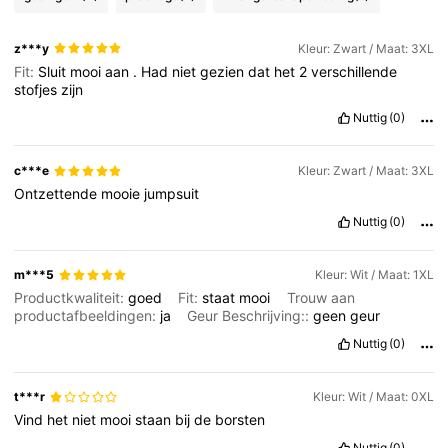
450K Volgers
4.84
z***y
Kleur: Zwart / Maat: 3XL
450K Volgers
4.84
Fit:
Sluit
mooi
aan
.
Had
niet
gezien
dat
het
2
verschillende
stofjes
zijn
Nuttig
(0)
450K Volgers
4.84
c***e
Kleur: Zwart / Maat: 3XL
450K Volgers
4.84
Ontzettende
mooie
jumpsuit
Nuttig
(0)
450K Volgers
4.84
m***5
Kleur: Wit / Maat: 1XL
Productkwaliteit:
goed
Fit:
staat
mooi
Trouw aan
productafbeeldingen:
ja
Geur Beschrijving::
geen
geur
Nuttig
(0)
t***r
Kleur: Wit / Maat: 0XL
Vind
het
niet
mooi
staan
bij
de
borsten
Nuttig
(0)