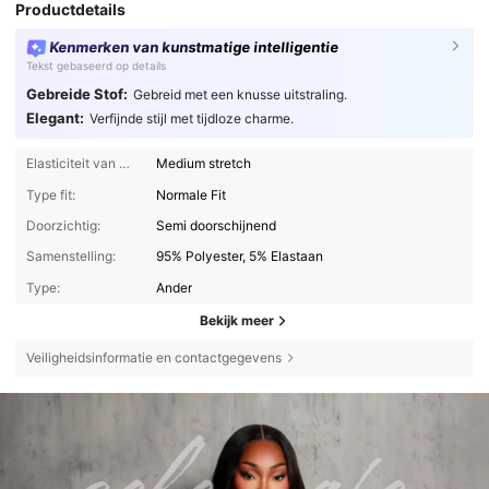
Productdetails
Kenmerken van kunstmatige intelligentie
Tekst gebaseerd op details
Gebreide Stof:
Gebreid met een knusse uitstraling.
Elegant:
Verfijnde stijl met tijdloze charme.
Elasticiteit van de stof:
Medium stretch
Type fit:
Normale Fit
Doorzichtig:
Semi doorschijnend
Samenstelling:
95% Polyester, 5% Elastaan
Type:
Ander
Bekijk meer
Veiligheidsinformatie en contactgegevens