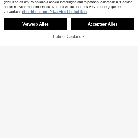
gebruiken en om uw optionele cookie-instellingen aan te passen, selecteert u "Cookies
beheren". Voor meer informatie over hoe we de door ons verzamelde gegevens
verwerken,
klikt u hier om ons Privacybeleid te bekijken.
Verwerp Alles
Accepteer Alles
Beheer Cookies
TOEVOEGEN AAN WINKELWAGEN
5
Slaydiva CURVE
8
Slaydiva Witte, zomerse, elegante, f
23
eestelijke plus size dames chic geri
.75€
Slaydiva CURVE
mpelde jumpsuit, één schouderont
Slaydiva Plus Size Zo
EU Warehouse
werp met modieuze tailleband, woo
15
mervakantie Multilayer Ruffle Mou
n-werkverkeer & casual verjaardag
.09€
w Bodycon Bodysuit Bodysuits Voo
s- en afstudeerkleding
r Vrouwen Pluswhite Bodysuitplus
Size Bodysuit