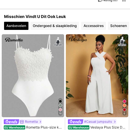
Misschien Vindt U Dit Ook Leuk
Aanbevelen
Ondergoed & slaapkleding
Accessoires
Schoenen
16
6
Rometta
#Casual jumpsuits
Rometta Plus-size ka
Veslaya Plus Size Da
EU Warehouse
EU Warehouse