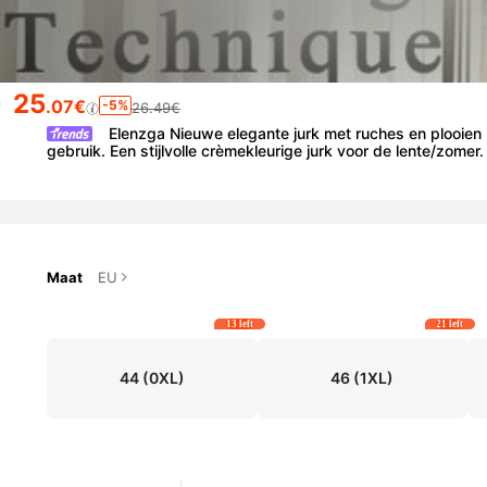
25
.07€
-5%
26.49€
Elenzga Nieuwe elegante jurk met ruches en plooien 
gebruik. Een stijlvolle crèmekleurige jurk voor de lente/zomer
ames, de nieuwste jurken voor dames, formele kleding.
Maat
EU
13 left
21 left
44
(0XL)
46
(1XL)