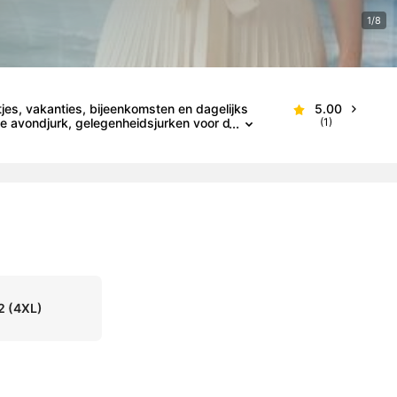
1/8
jes, vakanties, bijeenkomsten en dagelijks
5.00
eke avondjurk, gelegenheidsjurken voor d
(1)
2
(4XL)