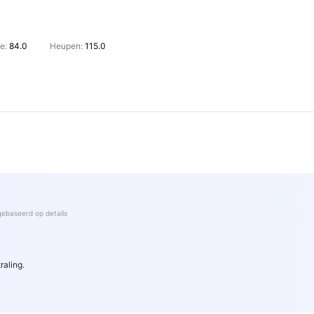
le:
84.0
Heupen:
115.0
gebaseerd op details
raling.