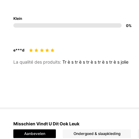
4.73
Klein
0%
e***d
649K Volgers
La qualité des produits:
Tr
è
s
tr
è
s
tr
è
s
tr
è
s
tr
è
s
jolie
4.73
649K Volgers
4.73
Misschien Vindt U Dit Ook Leuk
Aanbevelen
Ondergoed & slaapkleding