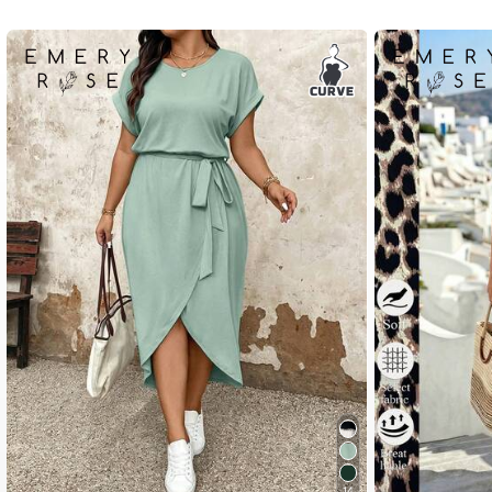
649K Volgers
4.73
649K Volgers
4.73
14