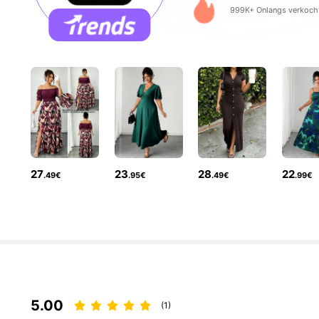
999K+ Onlangs verkoch
649K Volgers
4.73
27
23
28
22
.49€
.95€
.49€
.99€
649K Volgers
4.73
5.00
(1)
649K Volgers