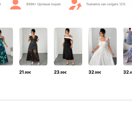
t
999K+ Opnieuw kopen
Toename van volgers 12%
21
23
32
32
.99€
.99€
.99€
.