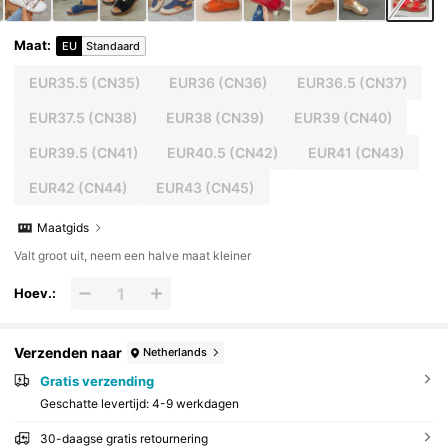
Maat
:
EU
Standaard
EUR35.5
(CN35)
EUR36
(CN36)
EUR36.5
(CN37)
EUR37.5
(CN38)
EUR38
(CN39)
EUR39
(CN40)
EUR39.5
(CN41)
EUR40.5
(CN42)
EUR41
(CN43)
EUR42
(CN44)
EUR43
(CN45)
Maatgids
Valt groot uit, neem een halve maat kleiner
Hoev.:
Verzenden naar
Netherlands
Gratis verzending
Geschatte levertijd:
4-9 werkdagen
30-daagse gratis retournering