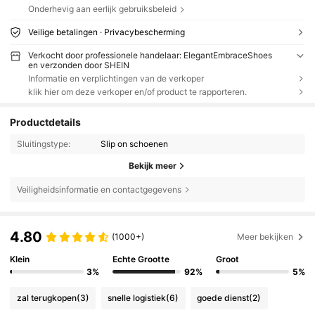
Onderhevig aan eerlijk gebruiksbeleid
Veilige betalingen · Privacybescherming
Verkocht door professionele handelaar: ElegantEmbraceShoes
en verzonden door SHEIN
Informatie en verplichtingen van de verkoper
klik hier om deze verkoper en/of product te rapporteren.
Productdetails
Sluitingstype:
Slip on schoenen
Bekijk meer
Veiligheidsinformatie en contactgegevens
4.80
(1000+)
Meer bekijken
Klein
Echte Grootte
Groot
3%
92%
5%
zal terugkopen
(3)
snelle logistiek
(6)
goede dienst
(2)