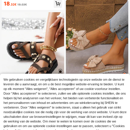
n bandjes, teenclip en sleehak, dikk
18
.32€
18.33€
e zool, hoogteverhogend, lichtgewi
cht, casual, voor buiten, vakantie e
n woon-werkverkeer
We gebruiken cookies en vergelijkbare technologieën op onze website om de dienst te
23
leveren die u aanvraagt, en om u de best mogelijke website-ervaring te bieden. U kunt
SunnyFlow
op elk moment "Alles weigeren", "Alles accepteren" of uw cookie-voorkeur instellen.
Bespaar 0.22€
Dames zomerslippers met plateauz
Door "Alles accepteren" te selecteren, zullen we alle optionele cookies instellen, die ons
ool in bohemian stijl (vallen een ma
#3 Bestseller
in Polyurethaan Vrouwen Sandalen
helpen bij het analyseren van het verkeer, het bieden van verbeterde functionaliteit en
Nieuwe modieuze san
EU Warehouse
at kleiner uit)
dalen met metalen gespdecoratie, o
het personaliseren van inhoud en advertenties om uw winkelervaring bij SHEIN te
17
25
.21€
.20€
25.42€
pen teen, platform en dikke zool, m
verbeteren. Door "Alles weigeren" te selecteren, staat u alleen het gebruik van strikt
odieuze strandpantoffels geschikt v
noodzakelijke cookies toe die nodig zijn voor de werking van onze website. U kunt deze
oor dagelijks gebruik
uitschakelen door uw browserinstellingen te wijzigen, maar dit kan van invloed zijn op
de werking van de website. Om meer te weten te komen over de cookies die we
Toon vergelijkbare artikelen die op voorraad zijn
Zie alle
gebruiken en om uw optionele cookie-instellingen aan te passen, selecteert u "Cookies