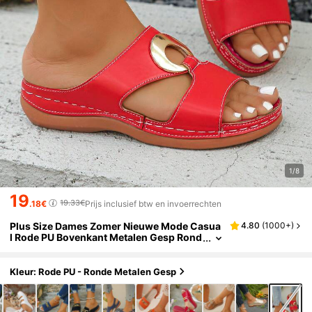
1/8
19
19.33€
.18€
Prijs inclusief btw en invoerrechten
Plus Size Dames Zomer Nieuwe Mode Casua
4.80
(
1000+
)
l Rode PU Bovenkant Metalen Gesp Rond
e Neus Open Neus Holle Open Neus Wed
ge Hak Dikke Zool Slip-On Sandalen Dagelijk
s Gebruik Vakantie Strand Lichtgewicht Com
Kleur: Rode PU - Ronde Metalen Gesp
fortabel Dames Wedge Sandalen Ramadan Ei
d Al-Adha Zomer Dames Sandalen