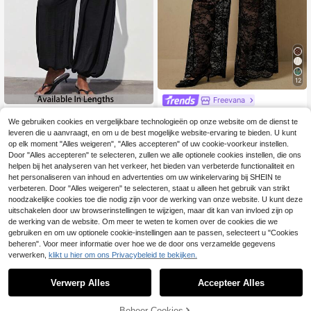
12
Freevana
Freevana Sexy zwarte bloeme
SHEIN PETITE CURVE
NEW
We gebruiken cookies en vergelijkbare technologieën op onze website om de dienst te
24
nkant transparante broek met hoge
.99€
SHEIN PETITE CURVE
EU Warehouse
taille en wijde pijpen voor dames in
leveren die u aanvraagt, en om u de best mogelijke website-ervaring te bieden. U kunt
10
Zomeroutfitideeën voor dames met
.00€
-48%
19.46€
grote maten, herfst
op elk moment "Alles weigeren", "Alles accepteren" of uw cookie-voorkeur instellen.
een maatje meer: casual lange joggi
Door "Alles accepteren" te selecteren, zullen we alle optionele cookies instellen, die ons
ngbroek van geweven stof, zwart,
met effen patroon en ritssluiting.
helpen bij het analyseren van het verkeer, het bieden van verbeterde functionaliteit en
het personaliseren van inhoud en advertenties om uw winkelervaring bij SHEIN te
verbeteren. Door "Alles weigeren" te selecteren, staat u alleen het gebruik van strikt
noodzakelijke cookies toe die nodig zijn voor de werking van onze website. U kunt deze
uitschakelen door uw browserinstellingen te wijzigen, maar dit kan van invloed zijn op
de werking van de website. Om meer te weten te komen over de cookies die we
gebruiken en om uw optionele cookie-instellingen aan te passen, selecteert u "Cookies
beheren". Voor meer informatie over hoe we de door ons verzamelde gegevens
verwerken,
klikt u hier om ons Privacybeleid te bekijken.
Verwerp Alles
Accepteer Alles
Beheer Cookies