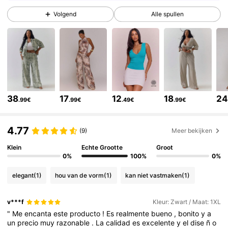
4.3M Volgers
4.83
Volgend
Alle spullen
4.3M Volgers
4.83
4.3M Volgers
4.83
38
17
12
18
2
.99€
.99€
.49€
.99€
4.3M Volgers
4.83
4.77
(9)
Meer bekijken
4.3M Volgers
4.83
Klein
Echte Grootte
Groot
0%
100%
0%
elegant
(1)
hou van de vorm
(1)
kan niet vastmaken
(1)
4.3M Volgers
4.83
v***f
Kleur: Zwart / Maat: 1XL
"
Me
encanta
este
producto
!
Es
realmente
bueno
,
bonito
y
a
4.3M Volgers
4.83
un
precio
muy
razonable
.
La
calidad
es
excelente
y
el
dise
ñ
o