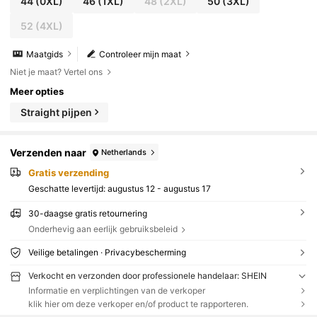
44
(0XL)
46
(1XL)
48
(2XL)
50
(3XL)
52
(4XL)
Maatgids
Controleer mijn maat
Niet je maat? Vertel ons
Meer opties
Straight pijpen
Verzenden naar
Netherlands
Gratis verzending
Geschatte levertijd:
augustus 12 - augustus 17
30-daagse gratis retournering
Onderhevig aan eerlijk gebruiksbeleid
Veilige betalingen · Privacybescherming
Verkocht en verzonden door professionele handelaar: SHEIN
Informatie en verplichtingen van de verkoper
klik hier om deze verkoper en/of product te rapporteren.