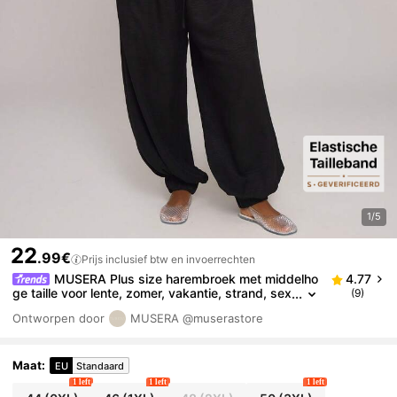
1/5
22
.99€
Prijs inclusief btw en invoerrechten
MUSERA Plus size harembroek met middelho
4.77
ge taille voor lente, zomer, vakantie, strand, sex
(9)
y en elegant.
Ontworpen door
MUSERA
@muserastore
Maat
:
EU
Standaard
1 left
1 left
1 left