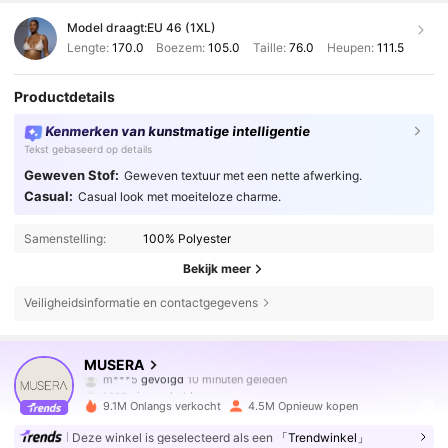
Model draagt:
EU 46 (1XL)
Lengte:
170.0
Boezem:
105.0
Taille:
76.0
Heupen:
111.5
Productdetails
Kenmerken van kunstmatige intelligentie
Tekst gebaseerd op details
Geweven Stof:
Geweven textuur met een nette afwerking.
Casual:
Casual look met moeiteloze charme.
Samenstelling:
100% Polyester
Bekijk meer
Veiligheidsinformatie en contactgegevens
4.3M Volgers
4.83
MUSERA
m***5
gevolgd
10 minuten geleden
k***p
is aan het browsen
4.3M Volgers
4.83
9.1M Onlangs verkocht
4.5M Opnieuw kopen
Deze winkel is geselecteerd als een
「Trendwinkel」