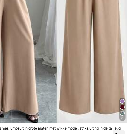
Meer bekijken
Groot
0%
21
Kleur: Grijs / Maat: 2XL
es jumpsuit in grote maten met wikkelmodel, striksluiting in de taille, ges
pen, lente/zomer