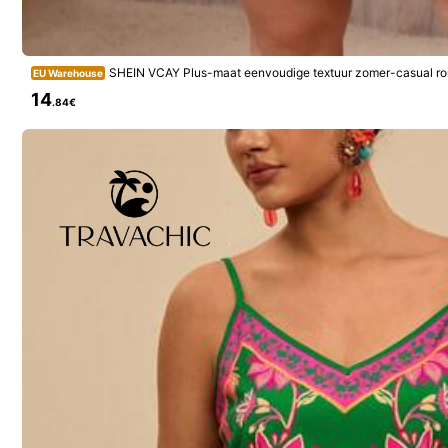
SHEIN VCAY Plus-maat eenvoudige textuur zomer-casual ro
EU Warehouse
Model draagt:
EU 46 (1XL)
n
14
.84€
Lengte:
173.0
Boezem:
105.0
Tail
Productdetails
Materiaal:
Geb
Samenstelling:
10