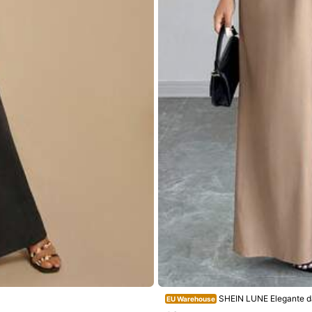
Echte Grootte
100%
SHEIN LUNE Elegante dam
EU Warehouse
treept contrastkleur, losse rechte pij