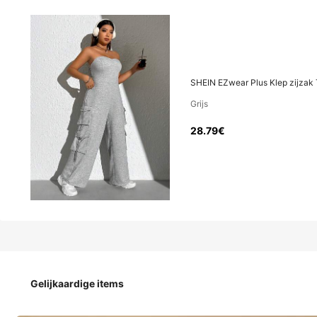
28
.79€
Prijs inclusief btw en invoerrechten
SHEIN EZwear Plus Klep zijzak 
Grijs
SHEIN EZwear Plus Klep zijzak Tube jumpsuit
28.79€
Maat
:
EU
Standaard
44
(0XL)
46
(1XL)
Gelijkaardige items