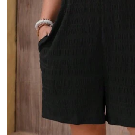
b***1
These
were
really
nice
and
the
length
was
good
for
my
5ft
4
a***8
molto
carina
solo
che
per
andare
un
bagno
non
è
un
problem