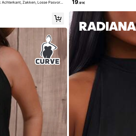
19
k Achterkant, Zakken, Losse Pasvor
.91€
s
nice
.
Not
worn
yet
,
but
will
wear
in
warmer
weather