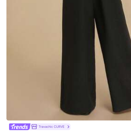
5.00
(5)
Klein
0%
te los
(1)
n***d
Travachic CURVE