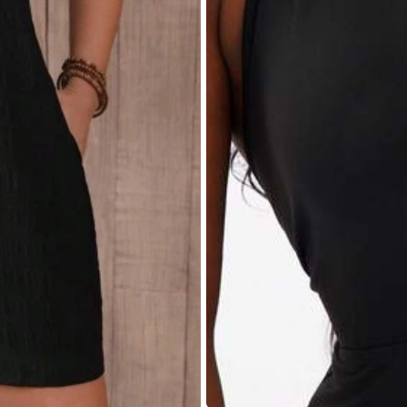
height
.
Only
negative
was
the
top
didn
'
t
stay
up
as
a
little
loose
.
a
slacciarla
ma
è
tirare
di
nuovo
su
la
zip
,
consiglio
di
andare
in
bag