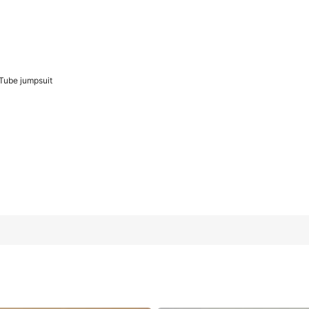
Tube jumpsuit
48
(2XL)
50
(3XL)
5