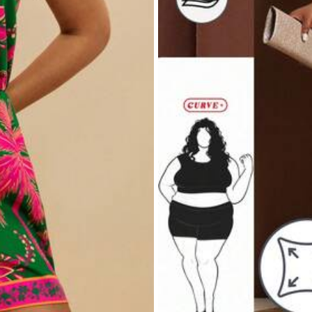
eden
999K+ Opnieuw kopen