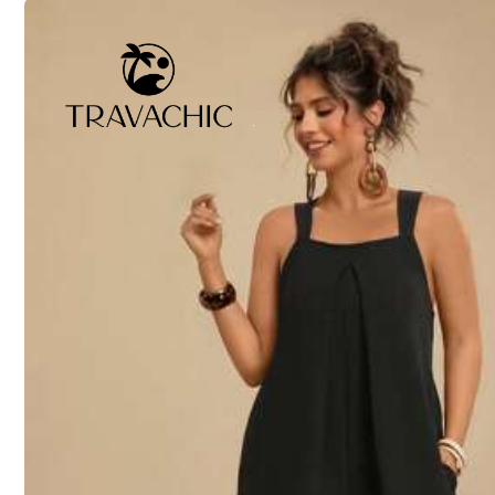
Maatgids
Niet je maat? Vertel ons
Verzenden naar
Netherlands
Gratis verzending
Geschatte levertijd:
4-9 werkdagen
30-daagse gratis retournering
Onderhevig aan eerlijk gebruiksbeleid
Veilige betalingen · Privacybescherming
Verkocht en verzonden door professionele handelaar: SHEIN
Informatie en verplichtingen van de verkoper
klik hier om deze verkoper en/of product te rapporteren.