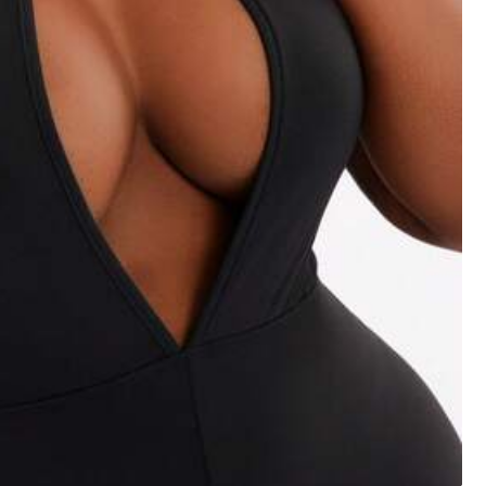
Kleur: Grijs / Maat: 2XL
Nuttig
(0)
Kleur: Grijs / Maat: 0XL
no
accompagnati
hahahah
Nuttig
(0)