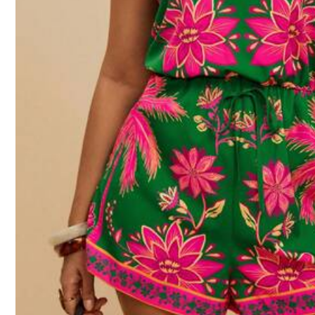
397K Volgers
4.84
Veiligheidsinformatie en contactgegevens
397K Volgers
4.84
SHEIN EZwear CURVE
k***m
betaalde
1 dag gel
999K+ Onlangs verkocht
397K Volgers
4.84
Volgend