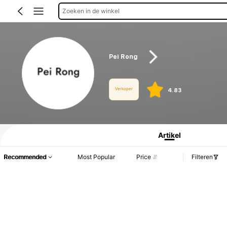
Zoeken in de winkel
Pei Rong
Verkoper
4.83
Productinformatie: Prijsopenbaring, Verkoop- en Voorraadgegevens.
Artikel
Recommended
Most Popular
Price
Filteren