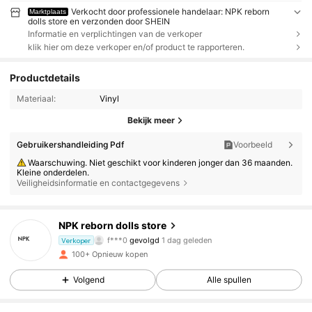
Verkocht door professionele handelaar: NPK reborn
Marktplaats
dolls store en verzonden door SHEIN
Informatie en verplichtingen van de verkoper
klik hier om deze verkoper en/of product te rapporteren.
Productdetails
Materiaal:
Vinyl
Bekijk meer
Gebruikershandleiding Pdf
Voorbeeld
Waarschuwing. Niet geschikt voor kinderen jonger dan 36 maanden.
Kleine onderdelen.
Veiligheidsinformatie en contactgegevens
2.6K Volgers
4.80
NPK reborn dolls store
f***0
gevolgd
1 dag geleden
Verkoper
4***8
is aan het browsen
2.6K Volgers
4.80
100+ Opnieuw kopen
Volgend
Alle spullen
2.6K Volgers
4.80