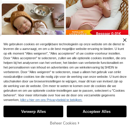
ateriaal, geschikt voor rebornpoppe
n, pasgeboren poppen en babypopp
en. Ideaal voor interactie tussen ou
der en kind en spelletjes op feestje
s. Verkrijgbaar in roze en blauw. Een
leuk cadeau voor de feestdagen. (P
atroon en kleur willekeurig. Pop niet
inbegrepen.)
Bespaar 0.01€
Levensgetrouwe Reborn-pop, 20 in
We gebruiken cookies en vergelijkbare technologieën op onze website om de dienst te
ch realistische baby-pop, 50 cm ha
7 over
leveren die u aanvraagt, en om u de best mogelijke website-ervaring te bieden. U kunt
ndgemaakte pop met zacht stoffen
66
.42€
66.43€
lichaam en gesloten ogen, duurzam
op elk moment "Alles weigeren", "Alles accepteren" of uw cookie-voorkeur instellen.
e vinyl gewrichten, realistische kun
Door "Alles accepteren" te selecteren, zullen we alle optionele cookies instellen, die ons
stpop in pasgeborenstijl, verjaardag
Bespaar 1.38€
helpen bij het analyseren van het verkeer, het bieden van verbeterde functionaliteit en
s- en kerstcadeau voor kinderen va
het personaliseren van inhoud en advertenties om uw winkelervaring bij SHEIN te
naf 3 jaar
13 inch siliconen reborn babypop
verbeteren. Door "Alles weigeren" te selecteren, staat u alleen het gebruik van strikt
(meisje) met realistische bloedvate
2 over
noodzakelijke cookies toe die nodig zijn voor de werking van onze website. U kunt deze
n, handgeschilderd en levensecht s
79
.42€
-1%
80.80€
uitschakelen door uw browserinstellingen te wijzigen, maar dit kan van invloed zijn op
peelgoed, geschikt als verjaardags
cadeau (nauwkeurige anatomische
de werking van de website. Om meer te weten te komen over de cookies die we
structuur)
gebruiken en om uw optionele cookie-instellingen aan te passen, selecteert u "Cookies
beheren". Voor meer informatie over hoe we de door ons verzamelde gegevens
verwerken,
klikt u hier om ons Privacybeleid te bekijken.
Verwerp Alles
Accepteer Alles
Beheer Cookies
TOEVOEGEN AAN WINKELWAGEN