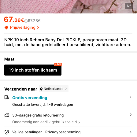
1/6
67
.26€
67.28€
Prijsverlaging
NPK 19 inch Reborn Baby Doll PICKLE, pasgeboren maat, 3D-
huid, met de hand gedetailleerd beschilderd, zichtbare aderen.
Maat
4 left
19 inch stoffen lichaam
Verzenden naar
Netherlands
Gratis verzending
Geschatte levertijd:
4-9 werkdagen
30-daagse gratis retournering
Onderhevig aan eerlijk gebruiksbeleid
Veilige betalingen · Privacybescherming