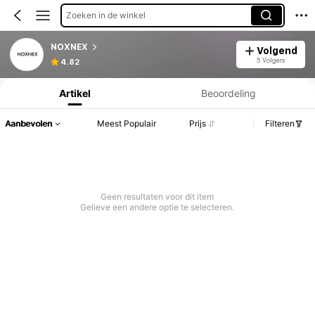
Zoeken in de winkel
NOXNEX
Volgend
Productinformatie: Prijsopenbaring, Verkoop- en Voorraadgegevens.
5 Volgers
4.82
Artikel
Beoordeling
Aanbevolen
Meest Populair
Prijs
Filteren
Geen resultaten voor dit item
Gelieve een andere optie te selecteren.