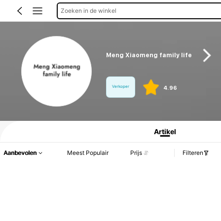
Zoeken in de winkel
Meng Xiaomeng family life
Verkoper
4.96
Productinformatie: Prijsopenbaring, Verkoop- en Voorraadgegevens.
Artikel
Aanbevolen
Meest Populair
Prijs
Filteren