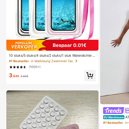
Bespaar 0.01€
10 stuks/5 stuks/4 stuks/2 stuks/1 stuk Waterdichte t
as, Waterdichte telefoonhoes voor onder water, Water
#1 Bestseller
in Veelkleurig Zwemmen Tas
dichte telefoonhoes voor op het strand, Zomerse kam
(1000+)
peeruitrusting, Vakantiebenodigdheden, Onmisbaar
3
.64€
3.65€
AT
EU Warehouse
ide jurk met ca
#1 Bestseller
in