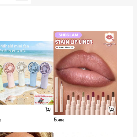
5
€
.48€