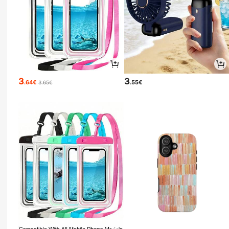
3
3
.64€
.55€
3.65€