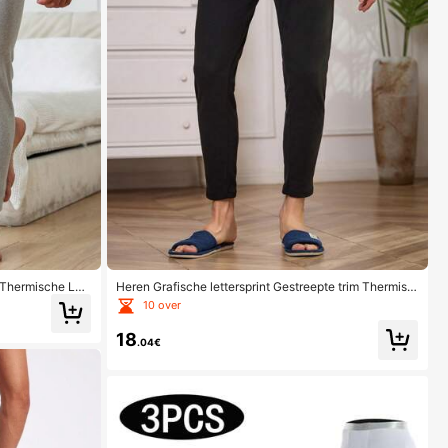
 Thermische Lan
Heren Grafische lettersprint Gestreepte trim Thermisc
h ondergoed Broeken
10 over
18
.04€