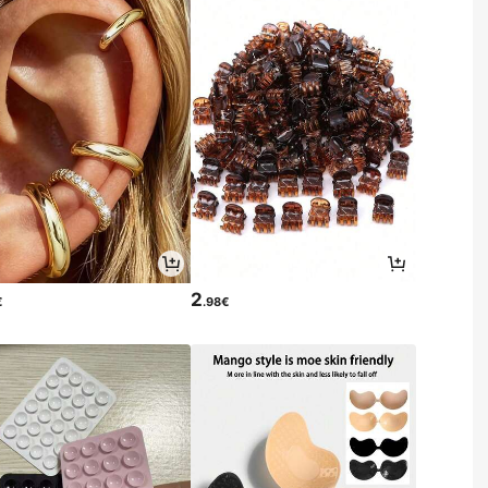
2
€
.98€