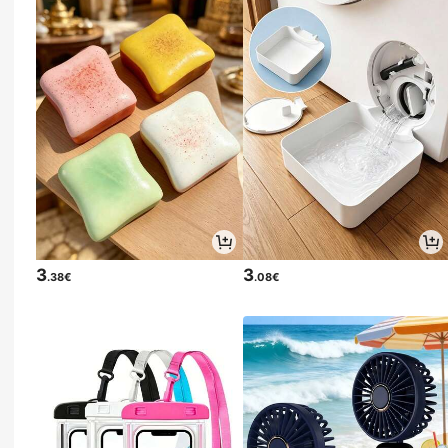
3
3
.38€
.08€