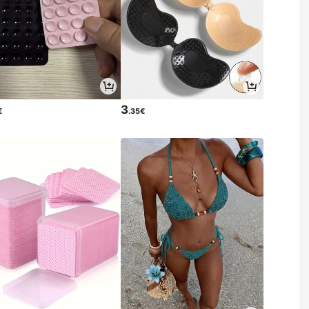
3
€
.35€