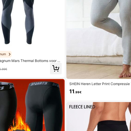
num
gnum Mars Thermal Bottoms voor he
6.99€
SHEIN Heren Letter Print Compressie
ge Broek, Herfst / Winter
11
.99€