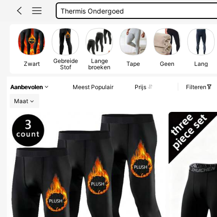
Fleece Men
Termo Broek
Thermo Broek
Thermobroek
Gebreide
Lange
Zwart
Tape
Geen
Lang
Stof
broeken
Aanbevolen
Meest Populair
Prijs
Filteren
Maat