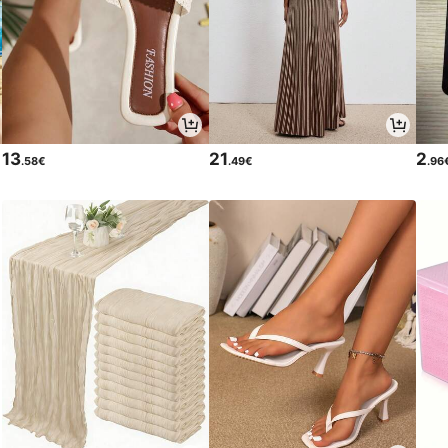
13
21
2
.58€
.49€
.96