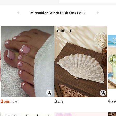
Misschien Vindt U Dit Ook Leuk
3
3
4
.25€
.30€
.52
3.27€