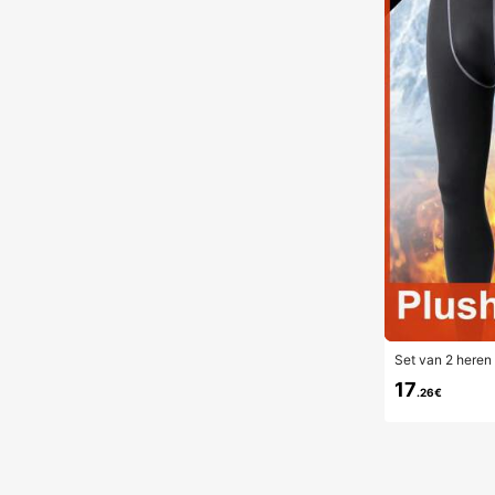
Set van 2 heren
oering, effen kl
17
kt voor hardlope
.26€
arm en comforta