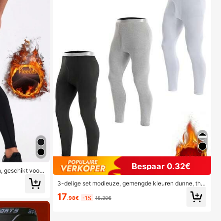
Bespaar 0.32€
, geschikt voor
school, sport, al
3-delige set modieuze, gemengde kleuren dunne, the
rmische onderkleding voor heren, elastische, getaillee
17
rde sportleggings en warme, lange broeken voor herfs
.98€
-1%
18.30€
t/winter