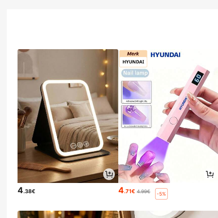
4
4
.38€
.71€
4.99€
-5%