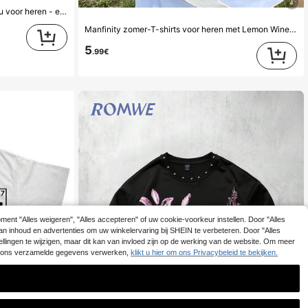
4
Retro-gepatroneerd T-shirt Bubu Dudu voor heren - een zwart vintage gaming T-shirt met opvallende rode DUDU-tekst en stijlvol karakterontwerp, perfect voor cas
Manfinity zomer-T-shirts voor heren met Lemon Wine grafische print, korte mouwen, ronde hals, casual top voor de zomer en lente, katoenen T-shirts voor heren, zomeroutfit voor
5
.99€
ent "Alles weigeren", "Alles accepteren" of uw cookie-voorkeur instellen. Door "Alles
n van inhoud en advertenties om uw winkelervaring bij SHEIN te verbeteren. Door "Alles
ellingen te wijzigen, maar dit kan van invloed zijn op de werking van de website. Om meer
oor ons verzamelde gegevens verwerken,
klikt u hier om ons Privacybeleid te bekijken.