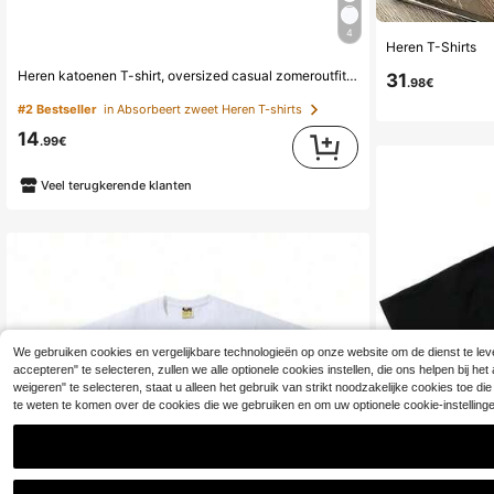
4
Heren T-Shirts
Heren katoenen T-shirt, oversized casual zomeroutfit, print met apenkop, streetwear, korte mouwen
31
.98€
#2 Bestseller
in Absorbeert zweet Heren T-shirts
14
.99€
Veel terugkerende klanten
We gebruiken cookies en vergelijkbare technologieën op onze website om de dienst te leve
accepteren" te selecteren, zullen we alle optionele cookies instellen, die ons helpen bij h
weigeren" te selecteren, staat u alleen het gebruik van strikt noodzakelijke cookies toe 
te weten te komen over de cookies die we gebruiken en om uw optionele cookie-instellin