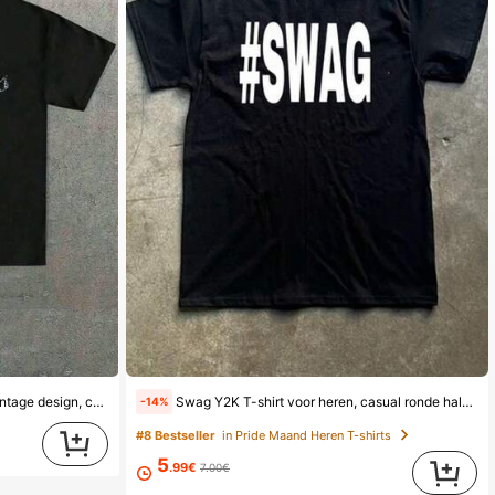
nd, stijlvol, zomerse tops, modieus
Swag Y2K T-shirt voor heren, casual ronde hals, licht elastische stof, normale pasvorm, bedrukt patroon - geschikt voor alle seizoenen, katoenen T-shirt
-14%
#8 Bestseller
in Pride Maand Heren T-shirts
5
.99€
7.00€