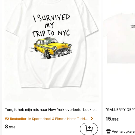
Tom, ik heb mijn reis naar New York overleefd. Leuk en origineel T-shirt met een gele spinnentaxi, vintage jaren 80-stijl, unisex voor mannen en vrouwen.
15
#2 Bestseller
in Sportschool & Fitness Heren T-shirts
.99€
8
.99€
Veel terugkere