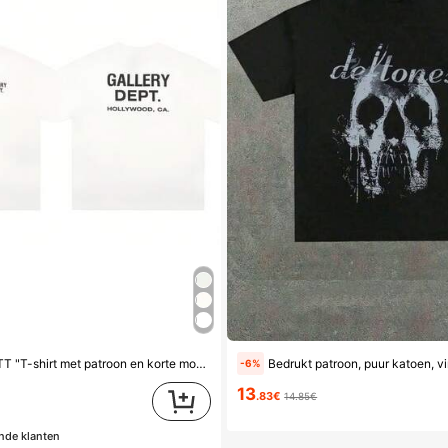
"GALLERYY DEPTT "T-shirt met patroon en korte mouwen, Y2K, witte zomertop, unisex, ronde hals, streetwear, puur katoen
Bedrukt patroon, puur katoen, vintage design, casual kleding, zacht, ademe
-6%
13
.83€
14.85€
nde klanten