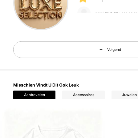
g***i
gevolgd
1 dag geled
2 Volgers
5.00
Volgend
Misschien Vindt U Dit Ook Leuk
Aanbevelen
Accessoires
Juwelen 