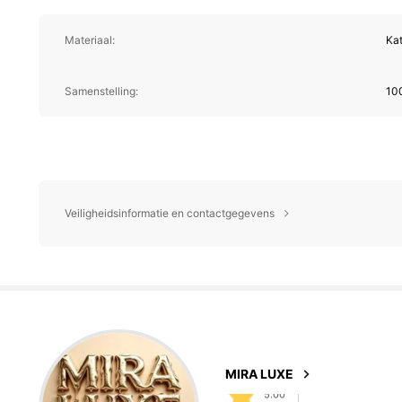
Materiaal:
Ka
Samenstelling:
10
Veiligheidsinformatie en contactgegevens
2 Volgers
5.00
2 Volgers
5.00
MIRA LUXE