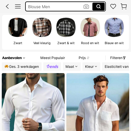
Hemd Mannen
Hawaiian Shirt Men
Overhemd Heren
Zwart
Veel kleurig
Zwart & wit
Rood en wit
Blauw en wit
Aanbevolen
Meest Populair
Prijs
Filteren
Ges. 3 werkdagen
Maat
Kleur
Elasticiteit van 