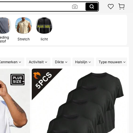
eding
Stretch
licht
stof
Kenmerken
Activiteit
Dikte
Halslijn
Type mouwen