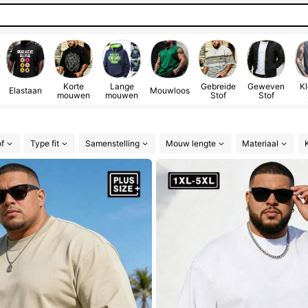
Korte
Lange
Gebreide
Geweven
Kl
Elastaan
Mouwloos
mouwen
mouwen
Stof
Stof
of
Type fit
Samenstelling
Mouw lengte
Materiaal