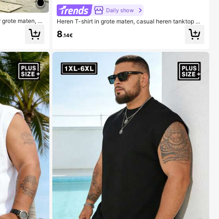
Daily show
r grote maten, g
Heren T-shirt in grote maten, casual heren tanktop me
wandelen, fitnes
t ronde hals in grote maten voor de zomer, veelzijdig,
8
rogend, ademend,
slim fit, verfrissend en energiek voor sport
.14€