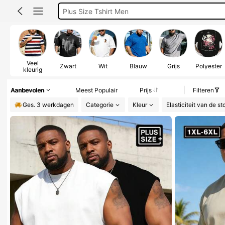
Plus Size Tshirt Men
Heren T Shirt
Plus Size Men
Veel
Zwart
Wit
Blauw
Grijs
Polyester
kleurig
Aanbevolen
Meest Populair
Prijs
Filteren
Ges. 3 werkdagen
Categorie
Kleur
Elasticiteit van de st