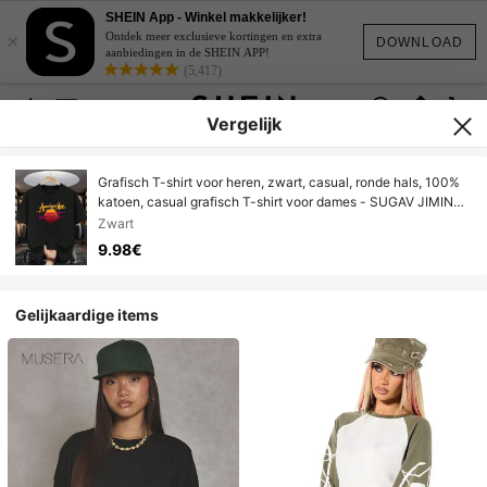
SHEIN App - Winkel makkelijker!
×
Ontdek meer exclusieve kortingen en extra
DOWNLOAD
aanbiedingen in de SHEIN APP!
(5,417)
Vergelijk
Grafisch T-shirt voor heren, zwart, casual, ronde hals, 100%
katoen, casual grafisch T-shirt voor dames - SUGAV JIMIN
JINRM J-HOPE, kleurrijke letterprint, korte mouwen, ronde
Zwart
hals, elastische katoenmix, perfect voor lente, zomer en
9.98€
herfst, casual kleding, leuk ontwerp, elastische stof, ideaal
cadeau voor vader of vrienden, maten tot XXXL,
vakantiecadeau.
Gelijkaardige items