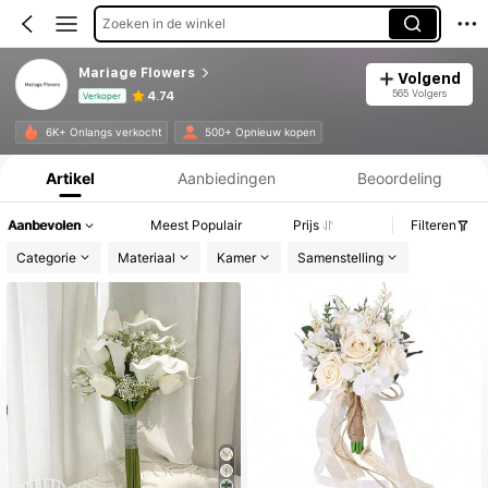
Zoeken in de winkel
Mariage Flowers
Volgend
565 Volgers
4.74
Verkoper
Productinformatie: Prijsopenbaring, Verkoop- en Voorraadgegevens.
6K+ Onlangs verkocht
500+ Opnieuw kopen
Artikel
Aanbiedingen
Beoordeling
Aanbevolen
Meest Populair
Prijs
Filteren
Categorie
Materiaal
Kamer
Samenstelling