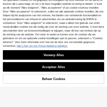
We gebruiken cookies en vergelijkbare technologieën op onze website om de dienst te
leveren die u aanvraagt, en om u de best mogelijke website-ervaring te bieden. U kunt
Bespaar 0.01€
#Sexy outfits
op elk moment "Alles weigeren", "Alles accepteren" of uw cookie-voorkeur instellen.
2026 Lente/Zomer Da
SHEIN Glamour Zwart
EU Warehouse
Door "Alles accepteren" te selecteren, zullen we alle optionele cookies instellen, die ons
EU Warehouse
19
mes Nieuwe Ronde Hals Casual Ele
e mouwloze mini-jurk met vierkant
#4 Bestseller
in Bruiloft Vrouwen Mini Jurken
helpen bij het analyseren van het verkeer, het bieden van verbeterde functionaliteit en
.35€
19.36€
gante Dagelijkse Vakantie Uitstapje
e hals en pofmouwen, elegante jur
19
het personaliseren van inhoud en advertenties om uw winkelervaring bij SHEIN te
.99€
Date Outfit Ronde Hals Mouwloos L
k, galajurk, rave-outfit, streetwear,
verbeteren. Door "Alles weigeren" te selecteren, staat u alleen het gebruik van strikt
osse A-Lijn Mini Witte Jurk, Streetst
concertoutfit, cluboutfit, date-outfit,
noodzakelijke cookies toe die nodig zijn voor de werking van onze website. U kunt deze
yle, Feestjurk, Dames Vakantie Outf
verjaardagsoutfit voor dames, Valen
uitschakelen door uw browserinstellingen te wijzigen, maar dit kan van invloed zijn op
it, Dames Casual Woon-werkverke
tijnsjurk, trouwjurk, schattige jurk, j
er Jurk, Damesjurk,
de werking van de website. Om meer te weten te komen over de cookies die we
urk voor het afstudeerseizoen, vak
antiejurk
gebruiken en om uw optionele cookie-instellingen aan te passen, selecteert u "Cookies
beheren". Voor meer informatie over hoe we de door ons verzamelde gegevens
verwerken,
klikt u hier om ons Privacybeleid te bekijken.
Verwerp Alles
Accepteer Alles
Beheer Cookies
TOEVOEGEN AAN WINKELWAGEN
4
9
SHEIN ICON
SHEIN ICON Franse sexy transpara
HoloChill
16
nte mesh jurk met spaghettibandjes
.49€
HoloChill dames-jurk in casual influ
voor dames