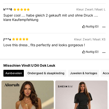
k***6
Kleur: Zwart / Maat: L
Super
cool
....
habe
gleich
2
gekauft
mit
und
ohne
Druck
....
klare
Kaufempfehlung
Nuttig
(0)
j***e
Kleur: Zwart / Maat: XS
Love
this
dress
,
fits
perfectly
and
looks
gorgeous
!
Nuttig
(0)
Misschien Vindt U Dit Ook Leuk
Aanbevelen
Ondergoed & slaapkleding
Juwelen & horloges
Acce