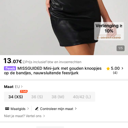
1/5
13
.07€
Prijs inclusief btw en invoerrechten
MISSGUIDED Mini-jurk met gouden knoopjes
5.00
op de bandjes, nauwsluitende feestjurk
(4)
Maat
EU
9 left
34
(XS)
36
(S)
38
(M)
40/42
(L)
Maatgids
Controleer mijn maat
Niet je maat? Vertel ons