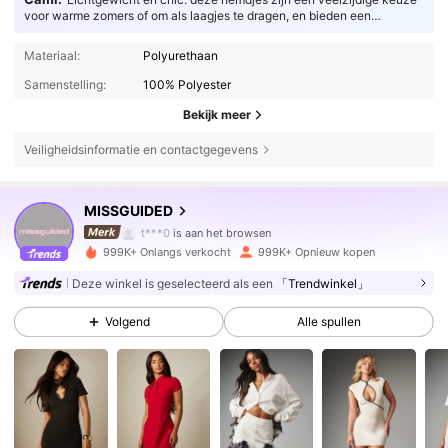
voor warme zomers of om als laagjes te dragen, en bieden een
gestroomlijnd en ademend comfort voor modebewuste personen.
Materiaal:
Polyurethaan
Samenstelling:
100% Polyester
Bekijk meer
Veiligheidsinformatie en contactgegevens
3M Volgers
4.83
MISSGUIDED
t***0
is aan het browsen
3M Volgers
4.83
999K+ Onlangs verkocht
999K+ Opnieuw kopen
Deze winkel is geselecteerd als een
「Trendwinkel」
3M Volgers
4.83
Volgend
Alle spullen
3M Volgers
4.83