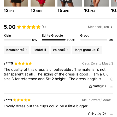
3M Volgers
4.83
13
12
15
10
10
.61€
.90€
.42€
.74€
3M Volgers
4.83
5.00
(4)
Meer bekijken
3M Volgers
4.83
Klein
Echte Grootte
Groot
0%
100%
0%
betaalbare
(1)
liefde
(1)
zo cool
(1)
loopt groot uit
(1)
3M Volgers
4.83
s***5
Kleur: Zwart / Maat: S
The
quality
of
this
dress
is
unbelievable
.
The
material
is
not
3M Volgers
4.83
transparent
at
all
.
The
sizing
of
the
dress
is
good
.
I
am
a
UK
size
8
for
reference
and
5ft
2
height
.
The
dress
length
is
perfect
and
is
hugs
all
the
right
areas
.
I
would
definitely
Nuttig
(1)
3M Volgers
4.83
recommend
for
you
to
purchase
for
your
wardrobe
especially
for
the
price
!!!!
k***l
Kleur: Zwart / Maat: L
3M Volgers
4.83
Lovely
dress
but
the
cups
could
be
a
little
bigger
Nuttig
(0)