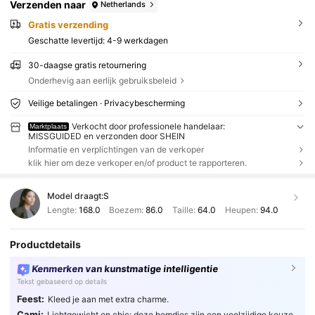
Verzenden naar
Netherlands
Gratis verzending
Geschatte levertijd:
4-9 werkdagen
30-daagse gratis retournering
Onderhevig aan eerlijk gebruiksbeleid
Veilige betalingen · Privacybescherming
Verkocht door professionele handelaar:
Marktplaats
MISSGUIDED en verzonden door SHEIN
Informatie en verplichtingen van de verkoper
klik hier om deze verkoper en/of product te rapporteren.
Model draagt:
S
Lengte:
168.0
Boezem:
86.0
Taille:
64.0
Heupen:
94.0
Productdetails
Kenmerken van kunstmatige intelligentie
Tekst gebaseerd op details
Feest:
Kleed je aan met extra charme.
Cami:
Lichtgewicht en chic: deze hemdjes zijn een veelzijdige keuze