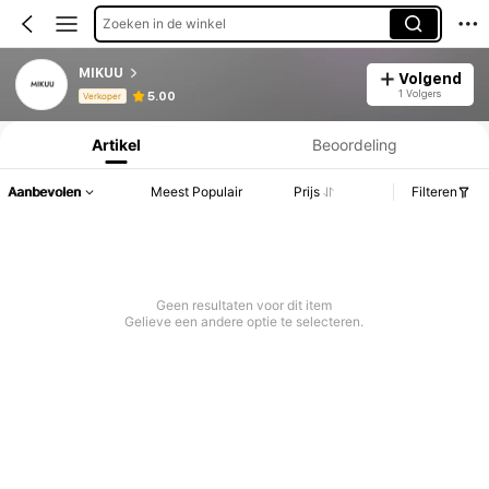
Zoeken in de winkel
MIKUU
Volgend
Productinformatie: Prijsopenbaring, Verkoop- en Voorraadgegevens.
1 Volgers
5.00
Verkoper
Artikel
Beoordeling
Aanbevolen
Meest Populair
Prijs
Filteren
Geen resultaten voor dit item
Gelieve een andere optie te selecteren.