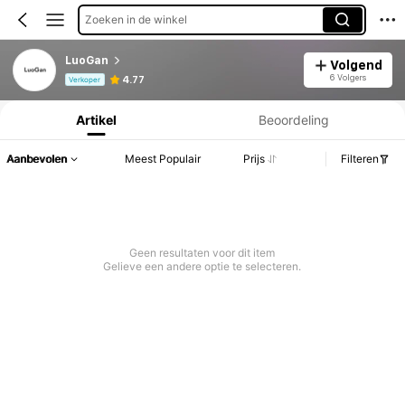
Zoeken in de winkel
LuoGan
Volgend
Productinformatie: Prijsopenbaring, Verkoop- en Voorraadgegevens.
6 Volgers
4.77
Verkoper
Artikel
Beoordeling
Aanbevolen
Meest Populair
Prijs
Filteren
Geen resultaten voor dit item
Gelieve een andere optie te selecteren.