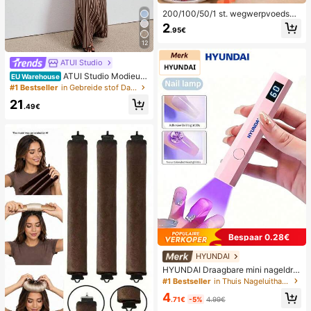
200/100/50/1 st. wegwerpvoedself
oliehoezen, douchekophoezen, mul
2
.95€
tifunctionele wegwerpkrimpzakke
n, wegwerpschoenhoezen, verdikt
12
e keukenfolie, huishoudelijke koelk
astvoedselbewaarhoezen, elastisc
ATUI Studio
he stretchhoezen, dagelijks gebruik
ATUI Studio Modieuz
EU Warehouse
e gestreepte gebreide jurk met cam
#1 Bestseller
in Gebreide stof Dames Trui Jurken
isole voor dames, zomer
21
.49€
Bespaar 0.28€
HYUNDAI
HYUNDAI Draagbare mini nageldro
ger, oplaadbare handlamp UV/LED
#1 Bestseller
in Thuis Nageluithardingslampen en drogers
nageldrooglamp met digitaal displa
4
y, snel drogende nagellamp, geschi
.71€
-5%
4.99€
kt voor dagelijks gebruik, nagelverz