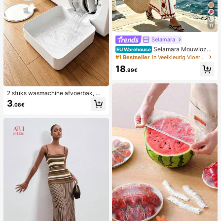
11
Selamara
Selamara Mouwloze
EU Warehouse
casual jurk voor dames met geomet
#1 Bestseller
in Veelkleurig Vloerlange jurken
risch patroon, ideaal voor op vakan
18
tie.
.99€
2 stuks wasmachine afvoerbak, wa
terdichte vloermat voor de wasruim
3
.08€
te, anti-overloop anti-lek bak, duur
zame wasmachine accessoires, sc
hoonmaakbenodigdheden voor de
wasruimte thuis & thuisorganisatie