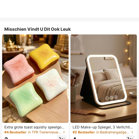
Misschien Vindt U Dit Ook Leuk
Extra grote toast squishy speelgoe
LED Make-up Spiegel, 3 Verlichting
d, superzachte boter toast stressve
smodi, Verstelbare Helderheid, Draa
#4 Bestseller
in TPR Tienernieuwigheid en grappenspeelgoed
#2 Bestseller
in Badkamergadgets die favoriet zijn bij klanten B
rlichtend knijpspeelgoed, verkrijgba
gbaar Vouwbaar Ontwerp, Geschikt