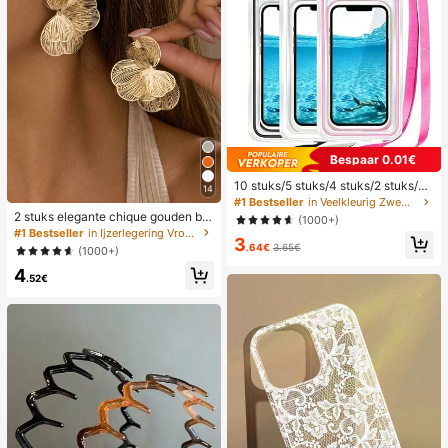
n.
Bespaar 0.01€
10 stuks/5 stuks/4 stuks/2 stuks/1 s
14
tuk Waterdichte tas, Waterdichte tel
#1 Bestseller
in Veelkleurig Zwemmen Tas
efoonhoes voor onder water, Water
2 stuks elegante chique gouden blo
(1000+)
dichte telefoonhoes voor op het str
em oorknopjes, geschikt voor dagel
#1 Bestseller
in Ijzerlegering Vrouwen Hoop Oorbellen
3
and, Zomerse kampeeruitrusting, V
ijks gebruik, dates, feesten, festival
.64€
3.65€
(1000+)
akantiebenodigdheden, Onmisbaar
s, cadeau, banket sieraden matchin
4
g, cadeau voor haar
.52€