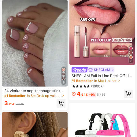
zwart en beige, bruiloft
7
SHEGLAM
SHEGLAM Fall In Line Peel-Off Lipl
iner Tint-Pinky Promise Merk Beau
#1 Bestseller
in Mat Lipliner
5
ty Cosmetica Make-Up Voor Vrouw
(1000+)
en En Meisjes
24 vierkante nep-teennagelsticker
4
.94€
-9%
5.48€
s om nieuwe nail art te creëren! Mo
#1 Bestseller
in Set Druk op valse nagels
dieuze retro nude witte basis, wolk
3
witte rand, Franse nep-teennagelse
.25€
3.27€
t, elegante crèmekleurige Franse n
ep-teennagelset met volledige dek
king, ontworpen voor vrouwen en
meisjes. Set bevat 1 zelfklevend ve
l en 1 mini-nagelvijl, gelnagellak, wi
llekeurige levering. Plaknagels, nail
art benodigdheden, nagelproducte