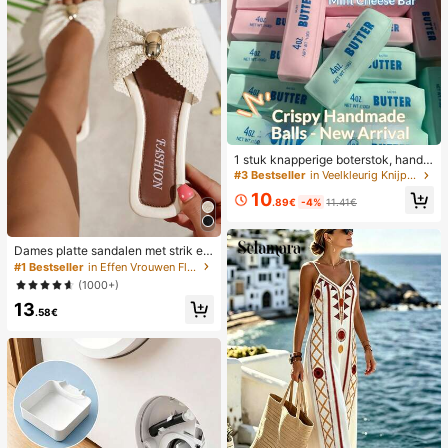
1 stuk knapperige boterstok, handg
emaakte stressball met spraakbest
#3 Bestseller
in Veelkleurig Knijpspeelgoed voor tieners
uring, realistisch voedsel speelgoe
10
d, knijp- en ontspanningsspeelgoe
.89€
-4%
11.41€
d, ASMR-speelgoed, fidgetspeelgo
ed
Dames platte sandalen met strik en
metalen decoratie, geweven van st
#1 Bestseller
in Effen Vrouwen Flat Sandalen
ro, comfortabele minimalistische stij
(1000+)
l voor vakantie, strand, thuis, dageli
13
jks gebruik, witte geweven open-te
.58€
en slippers voor de zomer, boho chi
c