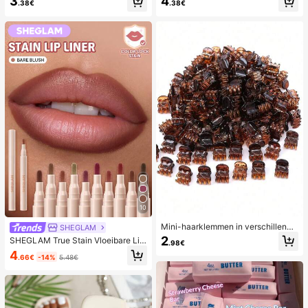
3
4
ar in roze, geel, wit en groen, stress
voor Thuis, Reizen of Gebruik in de
.38€
.38€
verlichtend squishy speelgoed -- p
Slaapkamer, Perfect Cadeau voor V
erfect voor verjaardags- en vakanti
rouwen op Feestdagen, Verjaardag
ecadeaus, dagelijkse verrassing kle
en of Moederdag
ine cadeaus, kawaii, stemmingsver
beterend
10
Mini-haarklemmen in verschillende
SHEGLAM
kleuren, geschikt voor kapsels van
2
SHEGLAM True Stain Vloeibare Lipl
.98€
vrouwen en decoratieve haarschm
iner-012 Bare Blush Lippotlood Lip
4
ook, sterke grip, kunnen pony's vas
.66€
-14%
5.48€
penstift Voor Het DefiniëRen Van Li
tzetten. Deze haarschmook is gesc
ppen Gladde Matte Tint Langhoude
hikt voor dagelijks gebruik en is ee
nd Overdrachtsbestendig Vlekvrij H
n must-have item voor meisjes tijde
oog Pigment 2-In-1 Multifunctionel
ns het back-to-school seizoen.
e Combo Merk Beauty Cosmetica
Make-Up Voor Vrouwen En Meisjes