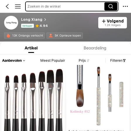
Zoeken in de winkel
Long Xiang
Volgend
1.2K Volgers
4.94
Verkoper
Productinformatie: Prijsopenbaring, Verkoop- en Voorraadgegevens.
13K Onlangs verkocht
5K Opnieuw kopen
Artikel
Beoordeling
Aanbevolen
Meest Populair
Prijs
Filteren