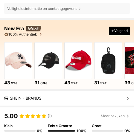
Veiligheidsinformatie en contactgegevens
New Era
Volgend
100% Authentiek
43
31
43
31
36
.92€
.00€
.92€
.52€
.
SHEIN - BRANDS
5.00
(1)
Meer bekijken
Klein
Echte Grootte
Groot
0%
100%
0%