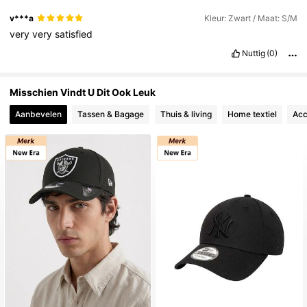
v***a
Kleur: Zwart / Maat: S/M
very
very
satisfied
Nuttig
(0)
Misschien Vindt U Dit Ook Leuk
Aanbevelen
Tassen & Bagage
Thuis & living
Home textiel
Acc