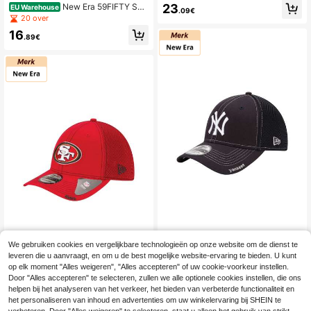
rts Caps Durable Ventilated Lightwe
23
New Era 59FIFTY Spo
EU Warehouse
.09€
ight Outdoor Daily Beach Black 60
rts Caps Breathable Embroidered S
20 over
312393
un Protection Commuting Travel Ou
16
tdoor Brown 60572393
.89€
New Era
We gebruiken cookies en vergelijkbare technologieën op onze website om de dienst te
New Era 59FIFTY Spo
EU Warehouse
leveren die u aanvraagt, en om u de best mogelijke website-ervaring te bieden. U kunt
rts Caps Embroidered Sun Protectio
19
New Era
op elk moment "Alles weigeren", "Alles accepteren" of uw cookie-voorkeur instellen.
.34€
n Versatile Beach Running Casual N
New Era 59FIFTY Spo
Door "Alles accepteren" te selecteren, zullen we alle optionele cookies instellen, die ons
EU Warehouse
avy 10059491
rts Caps Ventilated Lightweight Adj
15 over
helpen bij het analyseren van het verkeer, het bieden van verbeterde functionaliteit en
ustable Outdoor Daily Beach Red 1
het personaliseren van inhoud en advertenties om uw winkelervaring bij SHEIN te
19
0872447
.34€
-6%
20.62€