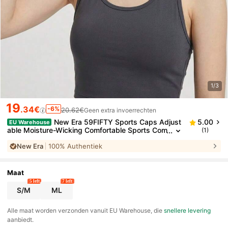
1/3
19
.34€
-6%
20.62€
Geen extra invoerrechten
New Era 59FIFTY Sports Caps Adjust
5.00
EU Warehouse
able Moisture-Wicking Comfortable Sports Com
(1)
muting Travel Black 10872451
New Era
100% Authentiek
Maat
5 left
7 left
S/M
ML
Alle maat worden verzonden vanuit EU Warehouse, die
snellere levering
aanbiedt.