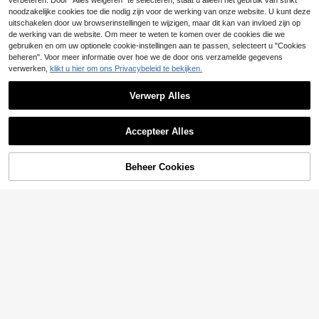
verbeteren. Door "Alles weigeren" te selecteren, staat u alleen het gebruik van strikt
noodzakelijke cookies toe die nodig zijn voor de werking van onze website. U kunt deze
uitschakelen door uw browserinstellingen te wijzigen, maar dit kan van invloed zijn op
de werking van de website. Om meer te weten te komen over de cookies die we
gebruiken en om uw optionele cookie-instellingen aan te passen, selecteert u "Cookies
beheren". Voor meer informatie over hoe we de door ons verzamelde gegevens
verwerken,
klikt u hier om ons Privacybeleid te bekijken.
Verwerp Alles
Accepteer Alles
TOEVOEGEN AAN
Beheer Cookies
SHOP NU
WINKELWAGEN
New Era
New Era 59FIFTY Spo
EU Warehouse
rts Caps Sun Protection Versatile D
23 over
urable Commuting Travel Outdoor B
16
New Era
lack 60495366
.82€
New Era 59FIFTY Spo
EU Warehouse
rts Caps Ventilated Lightweight Adj
27 over
ustable Daily Beach Running Black
25
11405498
.91€
-12%
29.62€