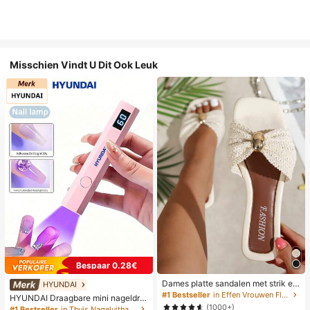
Misschien Vindt U Dit Ook Leuk
Bespaar 0.28€
Dames platte sandalen met strik en
HYUNDAI
metalen decoratie, geweven van st
#1 Bestseller
in Effen Vrouwen Flat Sandalen
HYUNDAI Draagbare mini nageldro
ro, comfortabele minimalistische stij
ger, oplaadbare handlamp UV/LED
(1000+)
#1 Bestseller
in Thuis Nageluithardingslampen en drogers