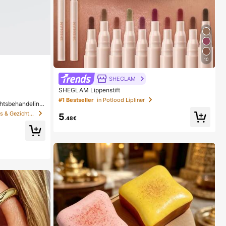
10
SHEGLAM
SHEGLAM Lippenstift
#1 Bestseller
in Potlood Lipliner
chtsbehandeling
in Anti-veroudering Serums & Gezichtsbehandelingen
5
.48€