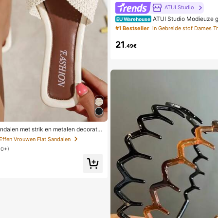
ATUI Studio
ATUI Studio Modieuze g
EU Warehouse
ide jurk met camisole voor dames, zo
#1 Bestseller
in Gebreide stof Dames Tr
21
.49€
ndalen met strik en metalen decorati
stro, comfortabele minimalistische sti
 Effen Vrouwen Flat Sandalen
 strand, thuis, dagelijks gebruik, witte
00+)
en slippers voor de zomer, boho chi