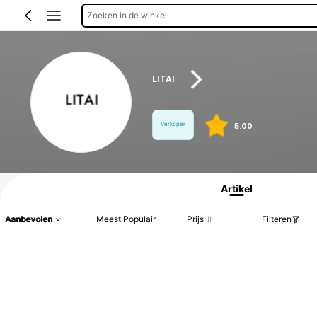
Zoeken in de winkel
LITAI
Verkoper
5.00
Productinformatie: Prijsopenbaring, Verkoop- en Voorraadgegevens.
Artikel
Aanbevolen
Meest Populair
Prijs
Filteren