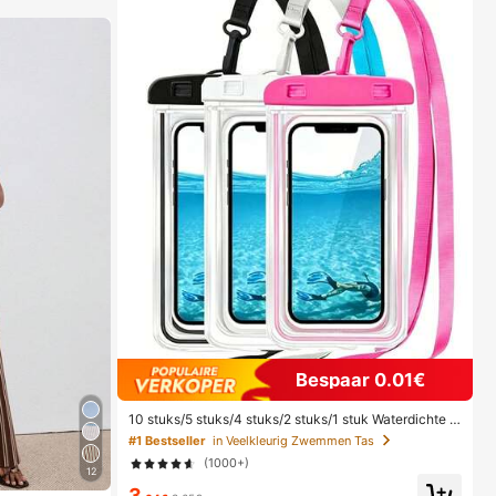
Bespaar 0.01€
10 stuks/5 stuks/4 stuks/2 stuks/1 stuk Waterdichte t
as, Waterdichte telefoonhoes voor onder water, Water
#1 Bestseller
in Veelkleurig Zwemmen Tas
dichte telefoonhoes voor op het strand, Zomerse kam
(1000+)
peeruitrusting, Vakantiebenodigdheden, Onmisbaar
12
3