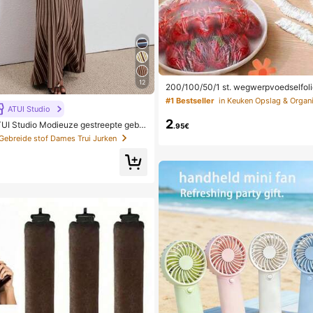
12
200/100/50/1 st. wegwerpvoedselfol
ekophoezen, multifunctionele wegwe
#1 Bestseller
in Keuken Opslag & Organi
wegwerpschoenhoezen, verdikte keuk
ATUI Studio
udelijke koelkastvoedselbewaarhoezen
2
UI Studio Modieuze gestreepte gebre
retchhoezen, dagelijks gebruik
.95€
misole voor dames, zomer
 Gebreide stof Dames Trui Jurken