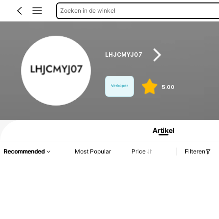
Zoeken in de winkel
LHJCMYJ07
Verkoper
5.00
Productinformatie: Prijsopenbaring, Verkoop- en Voorraadgegevens.
Artikel
Recommended
Most Popular
Price
Filteren