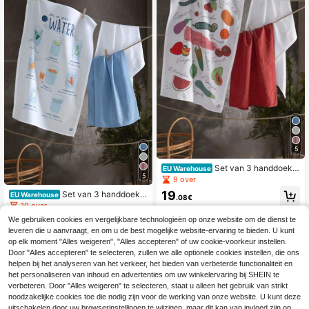
5
Set van 3 handdoeke
EU Warehouse
5
n – 100% katoen – 50x70 cm – Zee
9 over
r absorberend, zacht en duurzaam –
19
Set van 3 handdoeke
EU Warehouse
Geschikt voor handen, gezicht en k
.08€
n – 100% katoen – 50x70 cm – Zee
10 over
euken – GEMAAKT IN TURKIJE
r absorberend, zacht en duurzaam –
19
We gebruiken cookies en vergelijkbare technologieën op onze website om de dienst te
Geschikt voor handen, gezicht en k
.08€
leveren die u aanvraagt, en om u de best mogelijke website-ervaring te bieden. U kunt
euken – GEMAAKT IN TURKIJE
op elk moment "Alles weigeren", "Alles accepteren" of uw cookie-voorkeur instellen.
Door "Alles accepteren" te selecteren, zullen we alle optionele cookies instellen, die ons
helpen bij het analyseren van het verkeer, het bieden van verbeterde functionaliteit en
het personaliseren van inhoud en advertenties om uw winkelervaring bij SHEIN te
verbeteren. Door "Alles weigeren" te selecteren, staat u alleen het gebruik van strikt
noodzakelijke cookies toe die nodig zijn voor de werking van onze website. U kunt deze
uitschakelen door uw browserinstellingen te wijzigen, maar dit kan van invloed zijn op