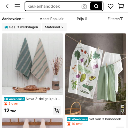
Keukenhanddoek
Theedoek Katoen
Aanbevolen
Meest Populair
Prijs
Filteren
Keukendoek
Ges. 3 werkdagen
Materiaal
Theedoek
Neva 2-delige keuke
EU Warehouse
nhanddoekenset | 50x70 cm | 10
2 over
0% katoen
12
.78€
Set van 3 handdoeke
EU Warehouse
n – 100% katoen – 50x70 cm – Zee
10 over
r absorberend, zacht en duurzaam –