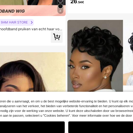
26
uik van echt haar, natuurlijke kleur.
.54€
4
9AM HAIR STORE
 hoofdband pruiken van echt haar voo
kelijk dragen en gaan 150% -180% di
olgers
tkant Braziliaans menselijk haar 10-1
 kleur
olgers
ren die u aanvraagt, en om u de best mogelijke website-ervaring te bieden. U kunt op elk mom
et analyseren van het verkeer, het bieden van verbeterde functionaliteit en het personalisere
die nodig zijn voor de werking van onze website. U kunt deze uitschakelen door uw browserinst
gen aan te passen, selecteert u "Cookies beheren". Voor meer informatie over hoe we de d