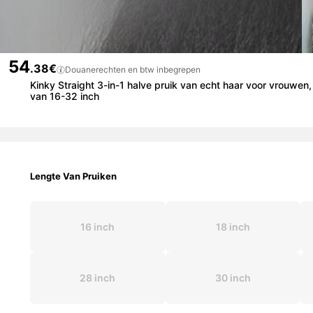
54
.38€
Douanerechten en btw inbegrepen
Kinky Straight 3-in-1 halve pruik van echt haar voor vrouwen,
van 16-32 inch
Lengte Van Pruiken
16 inch
18 inch
28 inch
30 inch