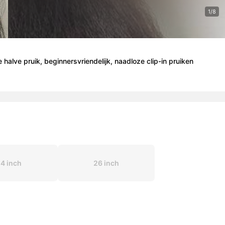
1/8
halve pruik, beginnersvriendelijk, naadloze clip-in pruiken
4 inch
26 inch