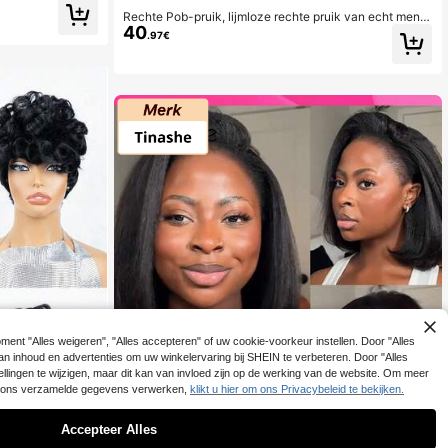
Rechte Pob-pruik, lijmloze rechte pruik van echt mens
40
enhaar met pony, Pob-pruik met middenscheiding, reali
.97€
stische hoofdhuid, donkerbruine Pob-pruik, machinaal
geweven pruik, cosplay- en dagelijkse pruik voor dam
es #4
ent "Alles weigeren", "Alles accepteren" of uw cookie-voorkeur instellen. Door "Alles
n van inhoud en advertenties om uw winkelervaring bij SHEIN te verbeteren. Door "Alles
ellingen te wijzigen, maar dit kan van invloed zijn op de werking van de website. Om meer
oor ons verzamelde gegevens verwerken,
klikt u hier om ons Privacybeleid te bekijken.
Accepteer Alles