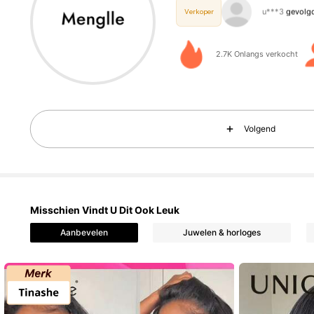
w***t
is aan 
Verkoper
5.5K V
4.36
2.7K Onlangs verkocht
Volgend
5.5K V
4.36
Misschien Vindt U Dit Ook Leuk
Aanbevelen
Juwelen & horloges