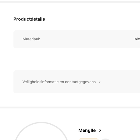
Productdetails
Materiaal:
Me
Veiligheidsinformatie en contactgegevens
5.5K V
4.36
Menglle