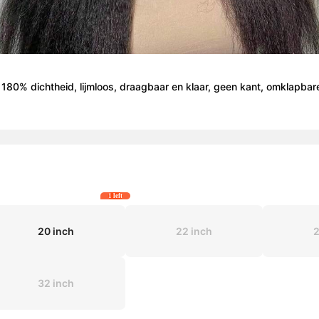
 180% dichtheid, lijmloos, draagbaar en klaar, geen kant, omklapbare 
1 left
20 inch
22 inch
2
32 inch