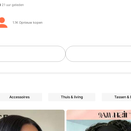
het browsen
olgers
1.1K Opnieuw kopen
olgers
Accessoires
Thuis & living
Tassen &