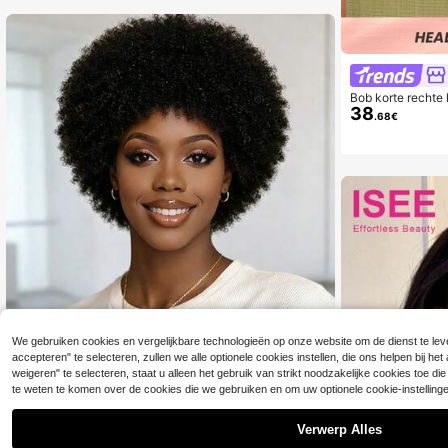
Bob korte rechte
38
r vrouwen, gemak
5.5K V
.68€
chtheid Geen fron
4.36
4 inch natuurlijke
5.5K V
4.36
We gebruiken cookies en vergelijkbare technologieën op onze website om de dienst te leve
accepteren" te selecteren, zullen we alle optionele cookies instellen, die ons helpen bij h
Pruik van 100% Braziliaans mensenhaar - Afrikaanse s
tijl. Zacht, volumineus en prachtig gekruld; geschikt vo
weigeren" te selecteren, staat u alleen het gebruik van strikt noodzakelijke cookies toe 
5 over
or cosplay of dagelijks gebruik. Heeft een dichtheid va
te weten te komen over de cookies die we gebruiken en om uw optionele cookie-instellin
25
n 200% en wordt geleverd met een elastische mesh ka
.93€
25.98€
p. Natuurlijke zwarte tint. Ontworpen voor vrouwen.
Verwerp Alles