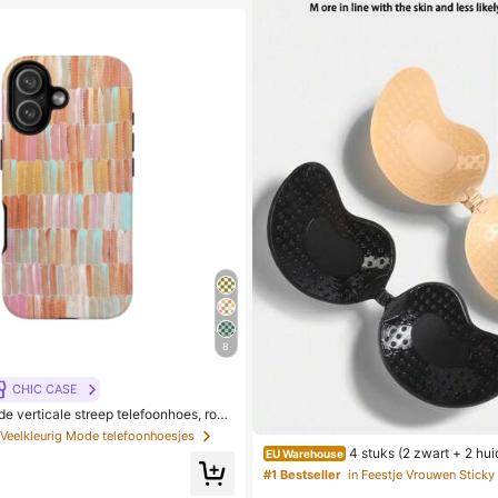
8
CHIC CASE
e verticale streep telefoonhoes, roze
eutrale telefoonhoes compatibel met i
 Veelkleurig Mode telefoonhoesjes
14 13 12 11 Pro Max
4 stuks (2 zwart + 2 hui
EU Warehouse
vende onzichtbare siliconen bh-pads, 
#1 Bestseller
in Feestje Vrouwen Sticky
gloos, verzamelende borstcups voor br