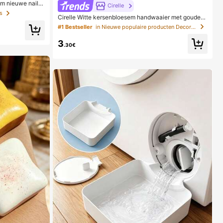
m nieuwe nail a
Cirelle
te basis, wolkwi
s
Cirelle Witte kersenbloesem handwaaier met gouden
legante crèmekle
folieprint, geschikt voor thuisgebruik
lledige dekkin
#1 Bestseller
in Nieuwe populaire producten Decoratieve ventilat
. Set bevat 1 z
nagellak, willek
3
benodigdheden, n
.30€