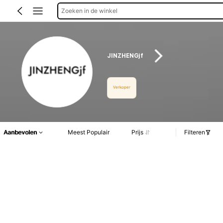
Zoeken in de winkel
JINZHENGjf
Verkoper
Aanbevolen
Meest Populair
Prijs
Filteren