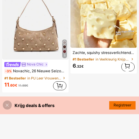
Zachte, squishy stressverlichtende speelgoed in de vorm van een dumpling met zoete melkgeur, 5 cm, schattig en leuk om te knijpen, modieus en praktisch cadeau, geschikt voor verjaardag, Pasen, Halloween, Kerstmis en diverse feestcadeaus, stemmingsverbeterend
5
#1 Bestseller
in Veelkleurig Knijpspeelgoed voor tieners
1
Nova Chic
6
.32€
1
Novachic, 26 Nieuwe Seizoen, 1 Stuk Klinknagel Decoratie, Ritssluiting, Verstelbare Schouderband, Dames Onderarmtas, Schoudertas. Geschikt voor Diverse Gelegenheden, Esthetisch
-3%
#1 Bestseller
in PU Leer Vrouwen Avondtassen
11
.60€
11.98€
Krijg deals & offers
Registreer