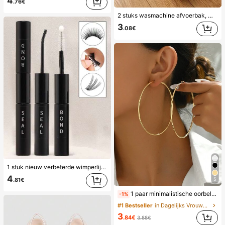
4
.76€
2 stuks wasmachine afvoerbak, waterdichte vloermat voor de wasruimte, anti-overloop anti-lek bak, duurzame wasmachine accessoires, schoonmaakbenodigdheden voor de wasruimte thuis & thuisorganisatie
3
.08€
1 stuk nieuw verbeterde wimperlijm en -afdichting 6 ml, geclusterde wimperlijm, sterke styling, zacht, comfortabel, niet-irriterend, langdurig 72 uur, wimperlijm waterdicht, latexvrij, geschikt voor het lijmen van wimpers in groepen, geschikt voor gevoelige ogen, doe-het-zelf nepwimpers oogcosmetica voor het hele gezin (zwarte lijm met transparante afdichting 2-in-1) wimperlijm, wimperlijm
4
5
.81€
1 paar minimalistische oorbellen met meerdere dunne ringen, voor dagelijks gebruik door vrouwen, verjaardagscadeau
-1%
#1 Bestseller
in Dagelijks Vrouwen Oorbellen
3
.84€
3.88€