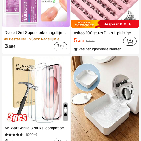
Bespaar 0.05€
Dueloit 8ml Supersterke nagellijm met kwast, geschikt voor acryl nagels, nageltips en opklikbare kunstnagels, kan gebroken nagels repareren, acryl nagellijm/nagellijm/nagelgel, duurzaam
Asiteo 100 stuks D-krul, pluizige nepwimpers, 8-16 mm lengte, fijn en lichtgewicht, creëer een natuurlijk en volumineus wimper-effect, thuis een wimper-ervaring van salonkwaliteit.
#1 Bestseller
in Sterk Nagellijm en lijm
5
.43€
5.48€
3
.65€
Veel terugkerende klanten
9
Mr. War Gorilla 3 stuks, compatibel met 17e/17 Pro Max/17 Air/16 Pro Max/16E/16 Plus/15 Pro Max/14/13/12/11 Pro Max/X/XR/XS Max en andere series, anti-vingerafdruk, 9H hardheid, schokbestendig en anti-val, perfecte pasvorm, compatibel met telefoonhoesjes, hoge transparantie, hoge definitie, volledige bescherming van uw telefoon, beststeller
(1000+)