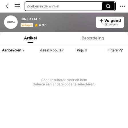
Zoeken in de winkel
JINERTAI
Volgend
Productinformatie: Prijsopenbaring, Verkoop- en Voorraadgegevens.
1.2K Volgers
4.90
Verkoper
Artikel
Beoordeling
Aanbevolen
Meest Populair
Prijs
Filteren
Geen resultaten voor dit item
Gelieve een andere optie te selecteren.