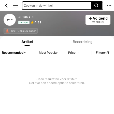
Zoeken in de winkel
JIHONY
Volgend
40 Volgers
4.89
Verkoper
Productinformatie: Prijsopenbaring, Verkoop- en Voorraadgegevens.
100+ Opnieuw kopen
Artikel
Beoordeling
Recommended
Most Popular
Price
Filteren
Geen resultaten voor dit item
Gelieve een andere optie te selecteren.