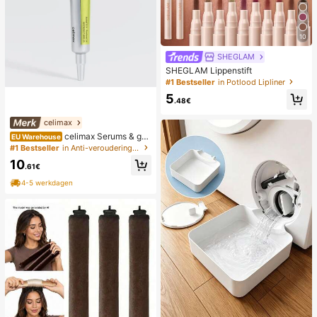
10
SHEGLAM
SHEGLAM Lippenstift
#1 Bestseller
in Potlood Lipliner
5
.48€
celimax
celimax Serums & gez
EU Warehouse
ichtsbehandelingen
#1 Bestseller
in Anti-veroudering Serums & Gezichtsbehandelingen
10
.61€
4-5 werkdagen