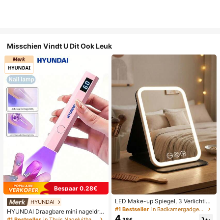
Misschien Vindt U Dit Ook Leuk
Bespaar 0.28€
LED Make-up Spiegel, 3 Verlichting
HYUNDAI
smodi, Verstelbare Helderheid, Draa
#1 Bestseller
in Badkamergadgets die favoriet zijn bij klanten B
HYUNDAI Draagbare mini nageldro
gbaar Vouwbaar Ontwerp, Geschikt
4
ger, oplaadbare handlamp UV/LED
#1 Bestseller
in Thuis Nageluithardingslampen en drogers
.38€