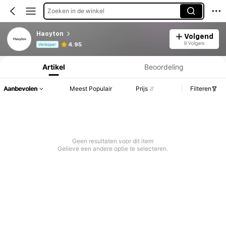
Zoeken in de winkel
Haoyton
Volgend
Productinformatie: Prijsopenbaring, Verkoop- en Voorraadgegevens.
9 Volgers
4.95
Verkoper
Artikel
Beoordeling
Aanbevolen
Meest Populair
Prijs
Filteren
Geen resultaten voor dit item
Gelieve een andere optie te selecteren.