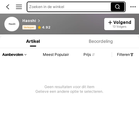
Zoeken in de winkel
Haoshi
Volgend
Productinformatie: Prijsopenbaring, Verkoop- en Voorraadgegevens.
13 Volgers
4.92
Verkoper
Artikel
Beoordeling
Aanbevolen
Meest Populair
Prijs
Filteren
Geen resultaten voor dit item
Gelieve een andere optie te selecteren.