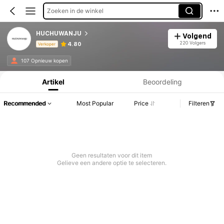
Zoeken in de winkel
HUCHUWANJU
Volgend
220 Volgers
4.80
Verkoper
Productinformatie: Prijsopenbaring, Verkoop- en Voorraadgegevens.
107 Opnieuw kopen
Artikel
Beoordeling
Recommended
Most Popular
Price
Filteren
Geen resultaten voor dit item
Gelieve een andere optie te selecteren.