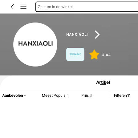
Zoeken in de winkel
HANXIAOLI
Verkoper
4.84
Productinformatie: Prijsopenbaring, Verkoop- en Voorraadgegevens.
Artikel
Aanbevolen
Meest Populair
Prijs
Filteren