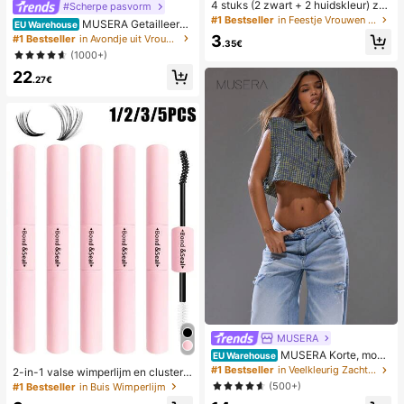
4 stuks (2 zwart + 2 huidskleur) zel
#Scherpe pasvorm
fklevende onzichtbare siliconen bh
#1 Bestseller
in Feestje Vrouwen Sticky BH
MUSERA Getailleerde
EU Warehouse
-pads, strapless en rugloos, verzam
shorts met lage taille voor de zome
3
#1 Bestseller
in Avondje uit Vrouwen Shorts
elende borstcups voor bruiloften, of
.35€
r, smart casual, elegant en schattig,
(1000+)
f-shoulder en bruidsmeisjesfeesten
perfect voor vakantie, werk, kantoo
22
r, herfst en lente.
.27€
MUSERA
MUSERA Korte, mou
EU Warehouse
wloze blouse met knoopjes en ruitj
#1 Bestseller
in Veelkleurig Zachte kantoorblouses
2-in-1 valse wimperlijm en clusterw
espatroon, streetwear, Y2K, coole
imperlijm, 1/2/3/5 stuks/verpakking,
(500+)
#1 Bestseller
in Buis Wimperlijm
meid, stad, terug naar school, elega
ultra sterk en langdurig, anti-uitval,