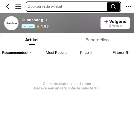
Zoeken in de winkel
Guanshang
Volgend
Productinformatie: Prijsopenbaring, Verkoop- en Voorraadgegevens.
15 Volgers
4.88
Verkoper
Artikel
Beoordeling
Recommended
Most Popular
Price
Filteren
Geen resultaten voor dit item
Gelieve een andere optie te selecteren.