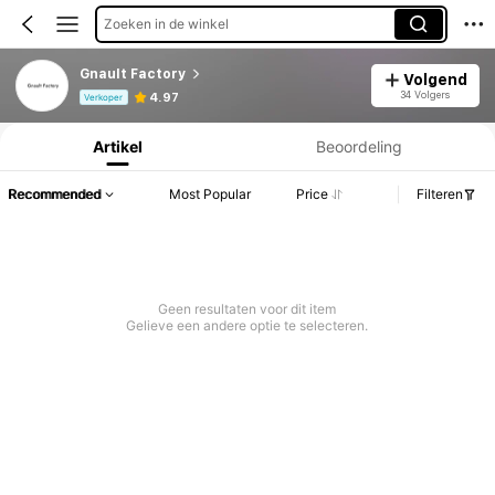
Zoeken in de winkel
Gnault Factory
Volgend
Productinformatie: Prijsopenbaring, Verkoop- en Voorraadgegevens.
34 Volgers
4.97
Verkoper
Artikel
Beoordeling
Recommended
Most Popular
Price
Filteren
Geen resultaten voor dit item
Gelieve een andere optie te selecteren.