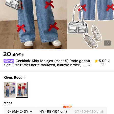
1/9
20
.49€
Genkimix Kids Meisjes (maat S) Rode geribb
5.00
elde T-shirt met korte mouwen, blauwe broek,
(2)
strikje, tweedelige outfit, modieuze casual kledi
ng set met strik
Kleur: Rood
Maat
14 left
6-9M
-
2-3Y
4Y
(98-104 cm)
5Y
(104-110 cm)