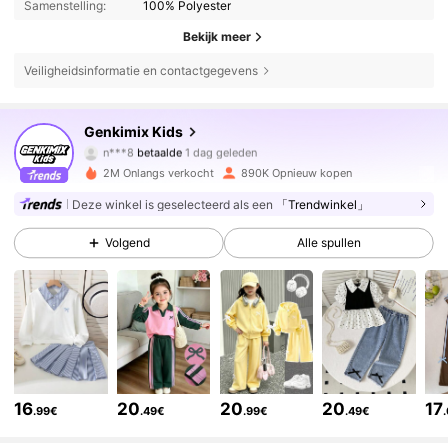
Samenstelling:
100% Polyester
Bekijk meer
Veiligheidsinformatie en contactgegevens
310K Volgers
4.88
Genkimix Kids
n***8
betaalde
1 dag geleden
r***i
gevolgd
5 uur geleden
2M Onlangs verkocht
890K Opnieuw kopen
310K Volgers
4.88
Deze winkel is geselecteerd als een
「Trendwinkel」
Volgend
Alle spullen
310K Volgers
4.88
310K Volgers
4.88
310K Volgers
4.88
16
20
20
20
17
.99€
.49€
.99€
.49€