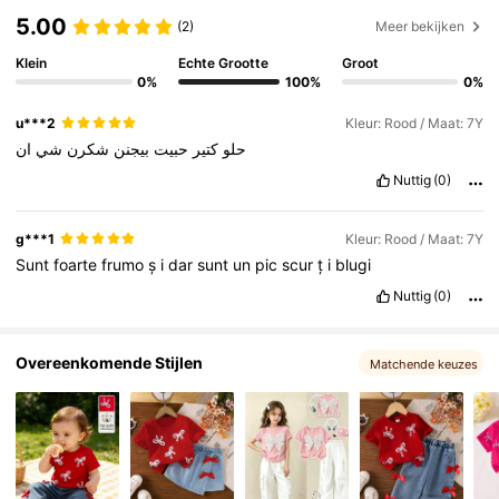
310K Volgers
4.88
5.00
(2)
Meer bekijken
Klein
Echte Grootte
Groot
0%
100%
0%
310K Volgers
4.88
u***2
Kleur: Rood / Maat: 7Y
حلو
كتير
حبيت
بيجنن
شكرن
شي
ان
310K Volgers
4.88
Nuttig
(0)
310K Volgers
4.88
g***1
Kleur: Rood / Maat: 7Y
Sunt
foarte
frumo
ș
i
dar
sunt
un
pic
scur
ț
i
blugi
Nuttig
(0)
310K Volgers
4.88
Overeenkomende Stijlen
Matchende keuzes
310K Volgers
4.88