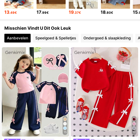
13
17
19
18
15
.49€
.99€
.37€
.80€
.
Misschien Vindt U Dit Ook Leuk
Aanbevelen
Speelgoed & Spelletjes
Ondergoed & slaapkleding
A
15
12