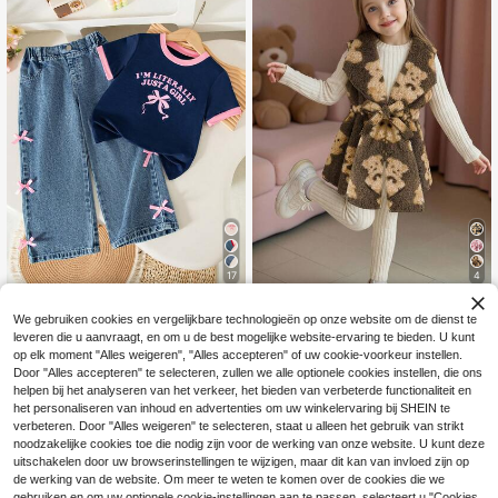
eschikt Voor Uitjes, Wandelingen, F
eestjes En Casual Thuisdragen
17
4
SHEIN Xiyin 4-7 jaar meisjes c
Genkimix Kids
NEW
We gebruiken cookies en vergelijkbare technologieën op onze website om de dienst te
omfortabele pluche 3-delige set sc
20
SHEIN Genkimix Kids Zomerse casu
.49€
hattig berenpatroon fleece lange m
leveren die u aanvraagt, en om u de best mogelijke website-ervaring te bieden. U kunt
al set voor jonge meisjes: een T-shir
21
ouwloze vest (met tailleband) + bei
op elk moment "Alles weigeren", "Alles accepteren" of uw cookie-voorkeur instellen.
.84€
-1%
22.27€
t met patchworkkraag, Engelse lett
ge geribbelde gebreide top met lang
Door "Alles accepteren" te selecteren, zullen we alle optionele cookies instellen, die ons
erprint en strik, en een rechte jeans
e mouwen & elastische taille lange
broek met elastische taille en strik a
helpen bij het analyseren van het verkeer, het bieden van verbeterde functionaliteit en
broek set, meisjes herfst/winter dag
an de zijkant.
het personaliseren van inhoud en advertenties om uw winkelervaring bij SHEIN te
elijkse huis- en buitenkleding
verbeteren. Door "Alles weigeren" te selecteren, staat u alleen het gebruik van strikt
noodzakelijke cookies toe die nodig zijn voor de werking van onze website. U kunt deze
uitschakelen door uw browserinstellingen te wijzigen, maar dit kan van invloed zijn op
de werking van de website. Om meer te weten te komen over de cookies die we
gebruiken en om uw optionele cookie-instellingen aan te passen, selecteert u "Cookies