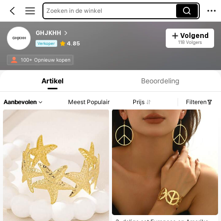
Zoeken in de winkel
GHJKHH
Volgend
118 Volgers
4.85
Verkoper
Productinformatie: Prijsopenbaring, Verkoop- en Voorraadgegevens.
100+ Opnieuw kopen
Artikel
Beoordeling
Aanbevolen
Meest Populair
Prijs
Filteren